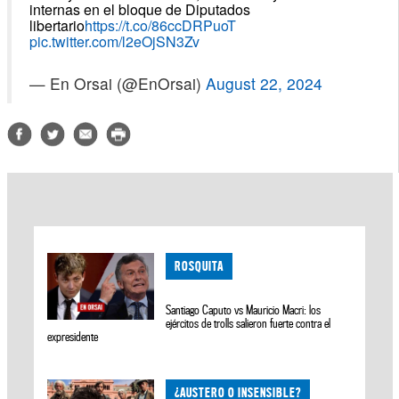
internas en el bloque de Diputados
libertario
https://t.co/86ccDRPuoT
pic.twitter.com/l2eOjSN3Zv
— En Orsai (@EnOrsai)
August 22, 2024
ROSQUITA
Santiago Caputo vs Mauricio Macri: los
ejércitos de trolls salieron fuerte contra el
expresidente
¿AUSTERO O INSENSIBLE?