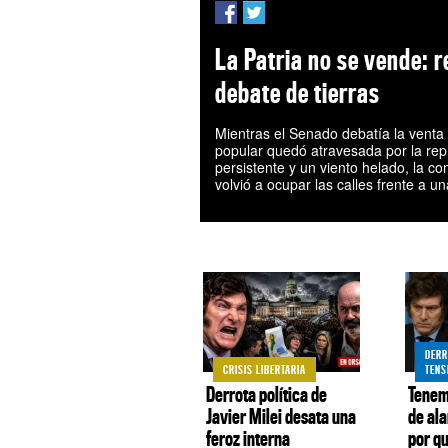
La Patria no se vende: r
debate de tierras
Mientras el Senado debatía la venta d
popular quedó atravesada por la repre
persistente y un viento helado, la c
volvió a ocupar las calles frente a 
DERR
CRISIS LIBERTARIA
TENS
Derrota política de
Tenem
Javier Milei desata una
de ala
feroz interna
por qu