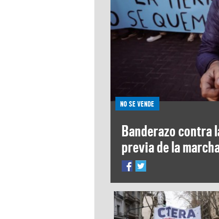
NO SE VENDE
Banderazo contra la
previa de la march