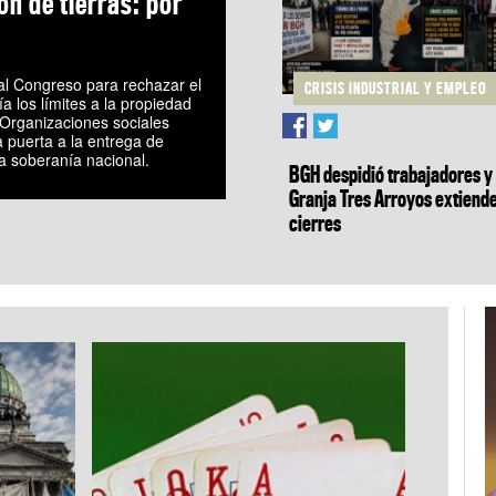
ón de tierras: por
al Congreso para rechazar el
CRISIS INDUSTRIAL Y EMPLEO
a los límites a la propiedad
. Organizaciones sociales
la puerta a la entrega de
la soberanía nacional.
BGH despidió trabajadores y
Granja Tres Arroyos extiend
cierres