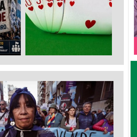
DATOS
o: el
Casino online: qué
na
esperar de la oferta
l
completa de juegos en
una plataforma
e