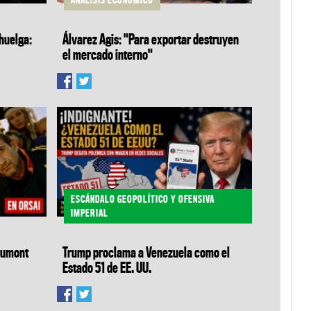
huelga:
Álvarez Agis: "Para exportar destruyen
el mercado interno"
ESCÁNDALO GEOPOLÍTICO Y OFENSIVA
IMPERIAL
Gaumont
Trump proclama a Venezuela como el
Estado 51 de EE. UU.