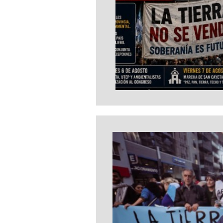
ARGENTINA EN VENTA
Ley de tierras al fil
senado vota maña
con movilización a
congreso y san
cayetano en la call