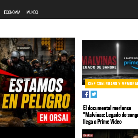
ECONOMÍA
MUNDO
CINE CONURBANO Y MEMORI
El documental merlense
"Malvinas: Legado de sang
llega a Prime Video