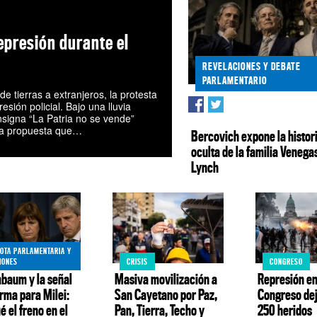
epresión durante el
REVELACIONES Y DEBATE
PARLAMENTARIO
e tierras a extranjeros, la protesta
sión policial. Bajo una lluvia
onsigna “La Patria no se vende”
una propuesta que…
Bercovich expone la histor
oculta de la familia Venega
Lynch
OTA PARLAMENTARIA Y
IONES
CRISIS
CONGRESO
baum y la señal
Masiva movilización a
Represión en
rma para Milei:
San Cayetano por Paz,
Congreso de
é el freno en el
Pan, Tierra, Techo y
250 heridos