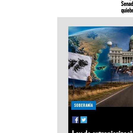
Senad
quieb
SOBERANÍA