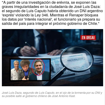
"A partir de una investigación de erévnia, se exponen las
graves irregularidades en la ciudadanía de José Luis Daza:
el segundo de Luis Caputo habría obtenido un DNI argentino
'exprés' violando la Ley 346. Mientras el Renaper bloquea
los datos por 'interés nacional', el funcionario ya prepara su
salida del país para integrar el próximo gobierno de Chile."
José Luis Daza, segundo de Luis Caputo, en el ojo de la tormenta por su DNI y
su posible salto al gobierno chileno de José Antonio Kast.