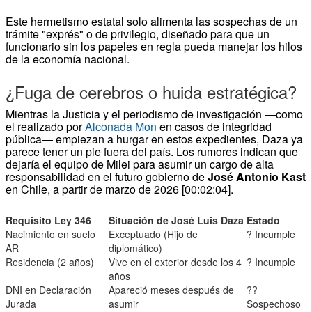
Este hermetismo estatal solo alimenta las sospechas de un
trámite "exprés" o de privilegio, diseñado para que un
funcionario sin los papeles en regla pueda manejar los hilos
de la economía nacional.
¿Fuga de cerebros o huida estratégica?
Mientras la Justicia y el periodismo de investigación —como
el realizado por
Alconada Mon
en casos de integridad
pública— empiezan a hurgar en estos expedientes, Daza ya
parece tener un pie fuera del país. Los rumores indican que
dejaría el equipo de Milei para asumir un cargo de alta
responsabilidad en el futuro gobierno de
José Antonio Kast
en Chile, a partir de marzo de 2026 [00:02:04].
Requisito Ley 346
Situación de José Luis Daza
Estado
Nacimiento en suelo
Exceptuado (Hijo de
? Incumple
AR
diplomático)
Residencia (2 años)
Vive en el exterior desde los 4
? Incumple
años
DNI en Declaración
Apareció meses después de
??
Jurada
asumir
Sospechoso