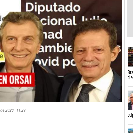
Bra
dis
 de 2020 | 11:29
cul