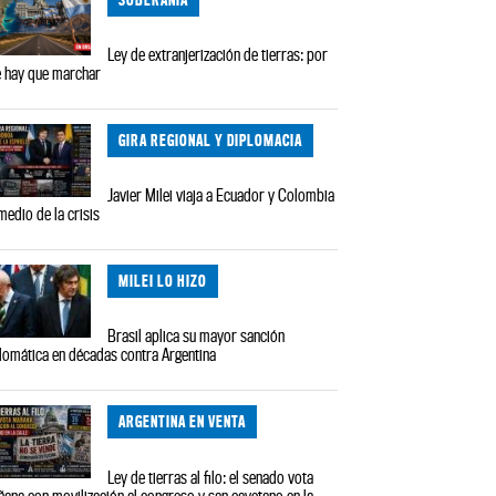
Ley de extranjerización de tierras: por
 hay que marchar
GIRA REGIONAL Y DIPLOMACIA
Javier Milei viaja a Ecuador y Colombia
medio de la crisis
MILEI LO HIZO
Brasil aplica su mayor sanción
lomática en décadas contra Argentina
ARGENTINA EN VENTA
Ley de tierras al filo: el senado vota
ana con movilización al congreso y san cayetano en la