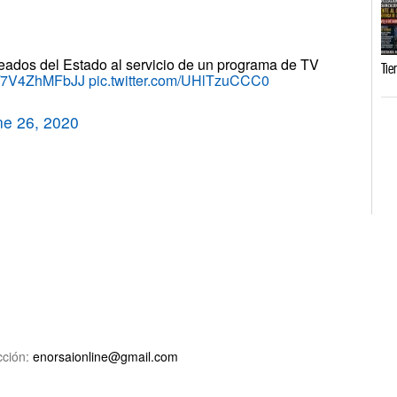
leados del Estado al servicio de un programa de TV
Tie
co/7V4ZhMFbJJ
pic.twitter.com/UHlTzuCCC0
ne 26, 2020
ción:
enorsaionline@gmail.com