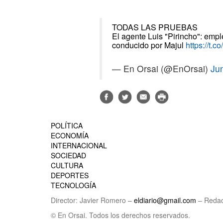
TODAS LAS PRUEBAS
El agente Luis "Pirincho": emp
conducido por Majul
https://t.
— En Orsai (@EnOrsai)
Ju
POLÍTICA
ECONOMÍA
INTERNACIONAL
SOCIEDAD
CULTURA
DEPORTES
TECNOLOGÍA
Director: Javier Romero –
eldiario@gmail.com
– Redac
© En Orsai. Todos los derechos reservados.