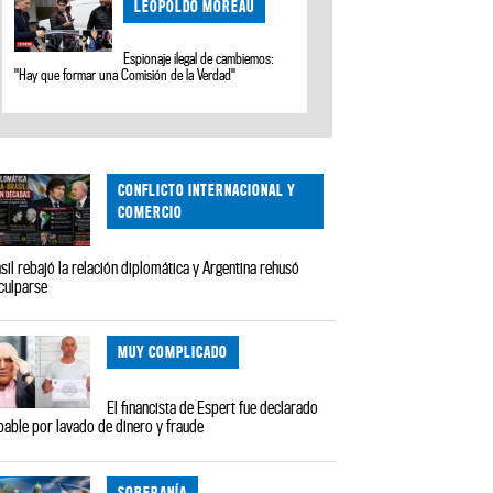
LEOPOLDO MOREAU
Espionaje ilegal de cambiemos:
"Hay que formar una Comisión de la Verdad"
CONFLICTO INTERNACIONAL Y
COMERCIO
sil rebajó la relación diplomática y Argentina rehusó
culparse
MUY COMPLICADO
El financista de Espert fue declarado
pable por lavado de dinero y fraude
SOBERANÍA