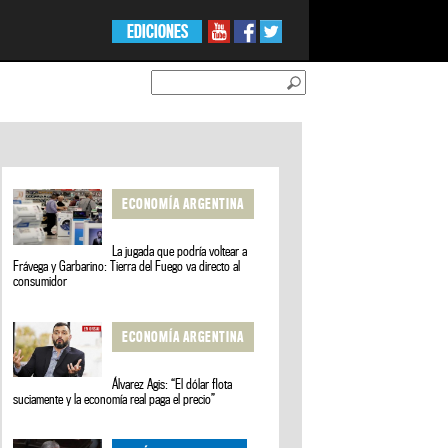
EDICIONES
ECONOMÍA ARGENTINA
La jugada que podría voltear a
Frávega y Garbarino: Tierra del Fuego va directo al
consumidor
ECONOMÍA ARGENTINA
Álvarez Agis: “El dólar flota
suciamente y la economía real paga el precio”