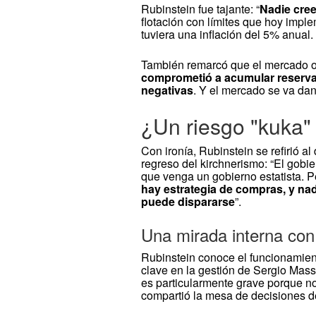
Rubinstein fue tajante: “
Nadie cree
flotación con límites que hoy imple
tuviera una inflación del 5% anual
También remarcó que el mercado obs
comprometió a acumular reservas
negativas
. Y el mercado se va dan
¿Un riesgo "kuka"
Con ironía, Rubinstein se refirió a
regreso del kirchnerismo: “El gobie
que venga un gobierno estatista. P
hay estrategia de compras, y nad
puede dispararse
”.
Una mirada interna con
Rubinstein conoce el funcionamien
clave en la gestión de Sergio Mass
es particularmente grave porque no
compartió la mesa de decisiones d