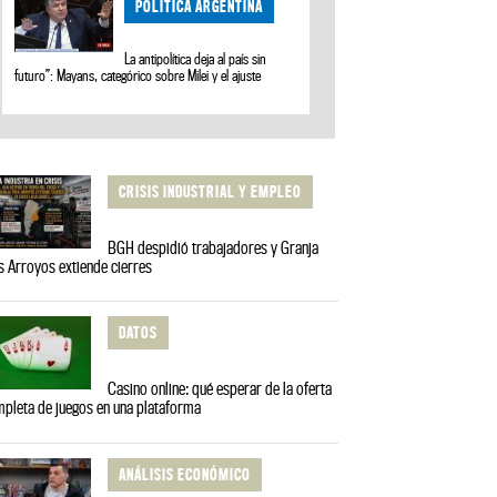
POLÍTICA ARGENTINA
La antipolítica deja al país sin
futuro”: Mayans, categórico sobre Milei y el ajuste
CRISIS INDUSTRIAL Y EMPLEO
BGH despidió trabajadores y Granja
s Arroyos extiende cierres
DATOS
Casino online: qué esperar de la oferta
pleta de juegos en una plataforma
ANÁLISIS ECONÓMICO