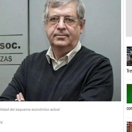
Tre
com
agilidad del esquema económico actual
24