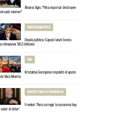
Álvarez Agis: "Para exportar destruyen
mercado interno"
ENDEUDAMIENTO
Deuda pública: Caputo lanzó bonos
a refinanciar $8,5 billones
FMI
Kristalina Georgieva respaldó el ajuste
de Vaca Muerta
ADVERTENCIA ECONÓMICA
Frenkel: 'Para corregir la economía hay
 subir el dólar'