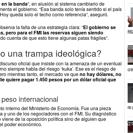
 en la banda
”, en alusión al sistema cambiario de
menta el gobierno. “Esa banda solo tenía sentido si el país
. Hoy queda solo el techo como referencia”, aseguró.
erva la falta de una estrategia clara: “
El gobierno se
RIG
, pero para el FMI las reservas siguen siendo
do cuenta de que esto tiene algunas patas frágiles”.
 o una trampa ideológica?
l discurso oficial que insiste con la amenaza de un eventual
rno siempre habla del riesgo ‘kuka’. Ese es el riesgo de
cré
ero mientras tanto, el mercado ve que
no hay dólares, no
ie quiere pagar 1.450 pesos por un dólar oficial que
 peso internacional
no 
to interno del Ministerio de Economía. Fue una pieza
a y uno de los negociadores con el FMI. Su diagnóstico
 viene de la oposición política sino de alguien que
el poder económico.