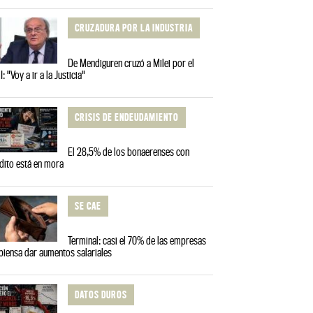
CRUZADURA POR LA INDUSTRIA
De Mendiguren cruzó a Milei por el
I: "Voy a ir a la Justicia"
CRISIS DE ENDEUDAMIENTO
El 28,5% de los bonaerenses con
dito está en mora
SE CAE
Terminal: casi el 70% de las empresas
piensa dar aumentos salariales
DATOS DUROS