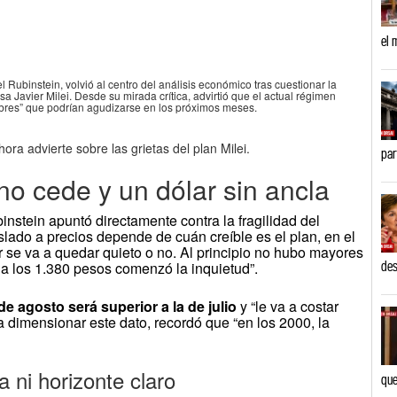
el 
l Rubinstein, volvió al centro del análisis económico tras cuestionar la
sa Javier Milei. Desde su mirada crítica, advirtió que el actual régimen
mbres” que podrían agudizarse en los próximos meses.
ora advierte sobre las grietas del plan Milei.
par
no cede y un dólar sin ancla
binstein apuntó directamente contra la fragilidad del
lado a precios depende de cuán creíble es el plan, en el
r se va a quedar quieto o no. Al principio no hubo mayores
a los 1.380 pesos comenzó la inquietud”.
des
 de agosto será superior a la de julio
y “le va a costar
 dimensionar este dato, recordó que “en los 2000, la
 ni horizonte claro
que