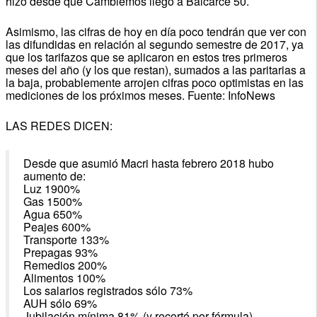
hizo desde que Cambiemos llegó a Balcarce 50.
Asimismo, las cifras de hoy en día poco tendrán que ver con
las difundidas en relación al segundo semestre de 2017, ya
que los tarifazos que se aplicaron en estos tres primeros
meses del año (y los que restan), sumados a las paritarias a
la baja, probablemente arrojen cifras poco optimistas en las
mediciones de los próximos meses. Fuente: InfoNews
LAS REDES DICEN:
Desde que asumió Macri hasta febrero 2018 hubo
aumento de:
Luz 1900%
Gas 1500%
Agua 650%
Peajes 600%
Transporte 133%
Prepagas 93%
Remedios 200%
Alimentos 100%
Los salarios registrados sólo 73%
AUH sólo 69%
Jubilación mínima 81% (y recortó por fórmula)