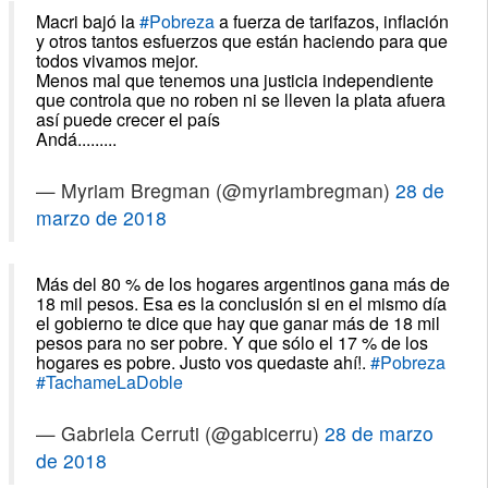
Macri bajó la
#Pobreza
a fuerza de tarifazos, inflación
y otros tantos esfuerzos que están haciendo para que
todos vivamos mejor.
Menos mal que tenemos una justicia independiente
que controla que no roben ni se lleven la plata afuera
así puede crecer el país
Andá.........
— Myriam Bregman (@myriambregman)
28 de
marzo de 2018
Más del 80 % de los hogares argentinos gana más de
18 mil pesos. Esa es la conclusión si en el mismo día
el gobierno te dice que hay que ganar más de 18 mil
pesos para no ser pobre. Y que sólo el 17 % de los
hogares es pobre. Justo vos quedaste ahí!.
#Pobreza
#TachameLaDoble
— Gabriela Cerruti (@gabicerru)
28 de marzo
de 2018