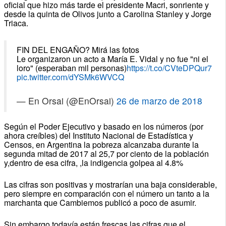
oficial que hizo más tarde el presidente Macri, sonriente y
desde la quinta de Olivos junto a Carolina Stanley y Jorge
Triaca.
FIN DEL ENGAÑO? Mirá las fotos
Le organizaron un acto a María E. Vidal y no fue "ni el
loro" (esperaban mil personas)
https://t.co/CVteDPQur7
pic.twitter.com/dYSMk6WVCQ
— En Orsai (@EnOrsai)
26 de marzo de 2018
Según el Poder Ejecutivo y basado en los números (por
ahora creíbles) del Instituto Nacional de Estadística y
Censos, en Argentina la pobreza alcanzaba durante la
segunda mitad de 2017 al 25,7 por ciento de la población
y,dentro de esa cifra, ,la indigencia golpea al 4.8%
Las cifras son positivas y mostrarían una baja considerable,
pero siempre en comparación con el número un tanto a la
marchanta que Cambiemos publicó a poco de asumir.
Sin embargo todavía están frescas las cifras que el