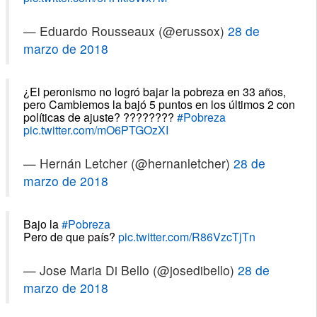
— Eduardo Rousseaux (@erussox)
28 de
marzo de 2018
¿El peronismo no logró bajar la pobreza en 33 años,
pero Cambiemos la bajó 5 puntos en los últimos 2 con
políticas de ajuste? ????????
#Pobreza
pic.twitter.com/mO6PTGOzXI
— Hernán Letcher (@hernanletcher)
28 de
marzo de 2018
Bajo la
#Pobreza
Pero de que país?
pic.twitter.com/R86VzcTjTn
— Jose Maria Di Bello (@josedibello)
28 de
marzo de 2018