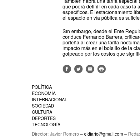
También habrá una tarifa especial 
que podrá definir en cada caso la a
específicos. El estacionamiento li
el espacio en vía pública es suficie
Sin embargo, desde el Ente Regula
conduce Fernando Barrera, criticar
porteña al crear una tarifa nocturn
impacto más en el bolsillo de la c
golpeado por los costos que signif
POLÍTICA
ECONOMÍA
INTERNACIONAL
SOCIEDAD
CULTURA
DEPORTES
TECNOLOGÍA
Director: Javier Romero –
eldiario@gmail.com
– Redac