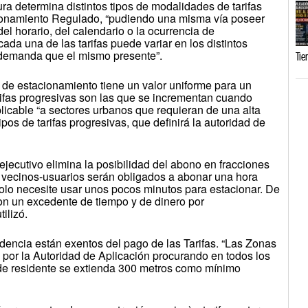
ra determina distintos tipos de modalidades de tarifas
cionamiento Regulado, “pudiendo una misma vía poseer
l horario, del calendario o la ocurrencia de
ada una de las tarifas puede variar en los distintos
 demanda que el mismo presente”.
Tie
a de estacionamiento tiene un valor uniforme para un
ifas progresivas son las que se incrementan cuando
licable “a sectores urbanos que requieran de una alta
ipos de tarifas progresivas, que definirá la autoridad de
ejecutivo elimina la posibilidad del abono en fracciones
 vecinos-usuarios serán obligados a abonar una hora
olo necesite usar unos pocos minutos para estacionar. De
n un excedente de tiempo y de dinero por
ilizó.
dencia están exentos del pago de las Tarifas. “Las Zonas
por la Autoridad de Aplicación procurando en todos los
 de residente se extienda 300 metros como mínimo