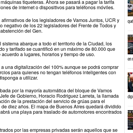
s máquinas tiqueteras. Ahora se pasará a pagar la tarifa
ones de internet o dispositivos para teléfonos móviles.
s afirmativos de los legisladores de Vamos Juntos, UCR y
qué
to negativo de los 22 legisladores del Frente de Todos y
 abstención del Gen.
 sistema abarque a todo el territorio de la Ciudad, los
o y tarifado se cuantificó en un máximo de 80.000 que
 acuerdo a lugares, horarios y tiempo de uso.
en 
 a una digitalización del 100% aunque se podrá comprar
cios para quienes no tengan teléfonos inteligentes con
isponga a utilizar.
obada por la mayoría automática del bloque de Vamos
Jefe de Gobierno, Horacio Rodriguez Larreta, la llamada
dip
tación de la prestación del servicio de grúas para el
o de diez años. El mapa de Buenos Aires quedará dividido
abrá una playa para traslado de automotores encontrados
rados por las empresas privadas serán aquellos que se