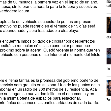
mañ
más de 30 minutos la primera vez en el lapso de un año,
cal
lapso, sin tolerancia horaria para la tercera y sucesivas
 verdadera locura.
ropietario del vehículo secuestrado por las empresas
 motivo no puede retirarlo en el término de 15 días será
 abandonado y será trasladado a otra playa.
exj
 encuentra imposibilitado de circular por desperfectos
pedirá su remoción sólo si su conductor permanece
 próximo sobre la acera”. Quedó vigente la norma que “en
ehículo con personas en su interior al momento del inicio
tie
re el tema tarifas es la promesa del gobierno porteño de
servicio será gratuito en su zona. Uno de los puntos de la
abonar en un radio de 300 metros de su residencia. Acá
e no tengan su nuevo domicilio en el documento y en
n la misma oferta de espacios para estacionar,
Zam
erio único desconoce las particularidades de cada barrio.