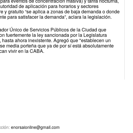
(para eventos de concentración masiva) y tarifa nocturna,
utoridad de aplicación para horarios y sectores
bre y gratuito “se aplica a zonas de baja demanda o donde
nte para satisfacer la demanda”, aclara la legislación.
dor Único de Servicios Públicos de la Ciudad que
on fuertemente la ley sancionada por la Legislatura
a, hasta ahora inexistente. Agregó que "establecen un
lase media porteña que ya de por sí está absolutamente
ican vivir en la CABA.
ción:
enorsaionline@gmail.com