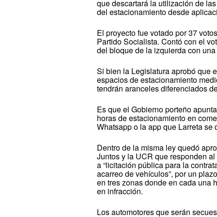
que descartará la utilización de la
del estacionamiento desde aplicaci
El proyecto fue votado por 37 voto
Partido Socialista. Contó con el vo
del bloque de la izquierda con una
Si bien la Legislatura aprobó que el
espacios de estacionamiento medid
tendrán aranceles diferenciados de
Es que el Gobierno porteño apunta
horas de estacionamiento en comer
Whatsapp o la app que Larreta se d
Dentro de la misma ley quedó apr
Juntos y la UCR que responden al 
a “licitación pública para la contra
acarreo de vehículos”, por un plaz
en tres zonas donde en cada una h
en infracción.
Los automotores que serán secuest