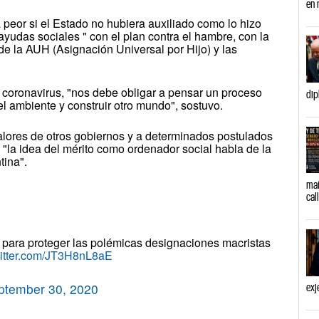
en 
 peor si el Estado no hubiera auxiliado como lo hizo
ayudas sociales " con el plan contra el hambre, con la
 de la AUH (Asignación Universal por Hijo) y las
 coronavirus, "nos debe obligar a pensar un proceso
dip
el ambiente y construir otro mundo", sostuvo.
valores de otros gobiernos y a determinados postulados
"la idea del mérito como ordenador social habla de la
tina".
mañ
cal
o para proteger las polémicas designaciones macristas
witter.com/JT3H8nL8aE
ptember 30, 2020
exj