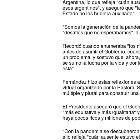
Argentina, lo que refleja "cuán au
esos argentinos", y aseguró que "la
Estado no los hubiera auxiliado".
"Somos la generación de la pande
"desafíos que no esperábamos", di
Recordó cuando enumeraba "los mi
antes de asumir el Gobierno, cuan
un problema, y sostuvo que, ahora,
se sumó la lucha por la vida y por 
está".
Fernández hizo estas reflexiones a
virtual organizado por la Pastoral 
múltiple y plural para construir u
El Presidente aseguró que el Gobi
"más equitativa y más igualitaria" 
haya pocos ricos y millones de pobre
"Con la pandemia se descubrieron 
ello refleja "cuán ausente estuvo e