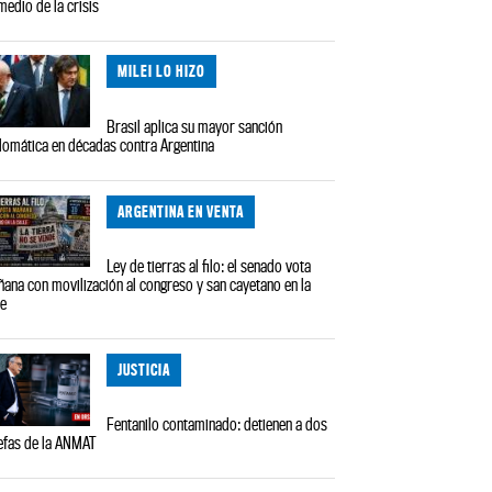
medio de la crisis
MILEI LO HIZO
Brasil aplica su mayor sanción
lomática en décadas contra Argentina
ARGENTINA EN VENTA
Ley de tierras al filo: el senado vota
ana con movilización al congreso y san cayetano en la
le
JUSTICIA
Fentanilo contaminado: detienen a dos
efas de la ANMAT