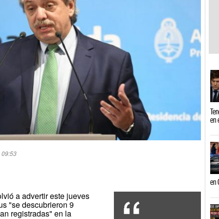
Ten
en 
| 09:53
en 
vió a advertir este jueves
us "se descubrieron 9
an registradas" en la