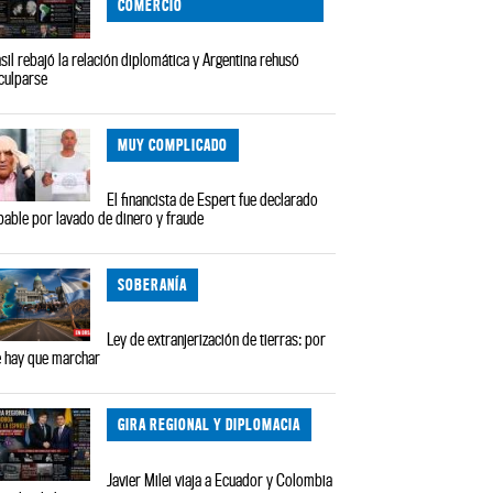
COMERCIO
sil rebajó la relación diplomática y Argentina rehusó
culparse
MUY COMPLICADO
El financista de Espert fue declarado
pable por lavado de dinero y fraude
SOBERANÍA
Ley de extranjerización de tierras: por
 hay que marchar
GIRA REGIONAL Y DIPLOMACIA
Javier Milei viaja a Ecuador y Colombia