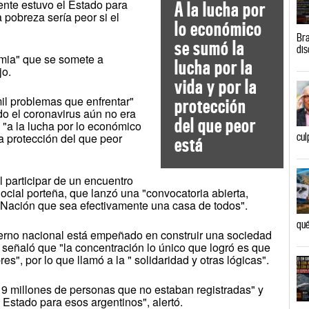
sente estuvo el Estado para
A la lucha por
 pobreza sería peor si el
lo económico
Bra
se sumó la
dis
mia" que se somete a
lucha por la
jo.
vida y por la
l problemas que enfrentar"
protección
do el coronavirus aún no era
del que peor
 "a la lucha por lo económico
la protección del que peor
cul
está
l participar de un encuentro
Social porteña, que lanzó una "convocatoria abierta,
na Nación que sea efectivamente una casa de todos".
qué
erno nacional está empeñado en construir una sociedad
y señaló que "la concentración lo único que logró es que
s", por lo que llamó a la " solidaridad y otras lógicas".
9 millones de personas que no estaban registradas" y
l Estado para esos argentinos", alertó.