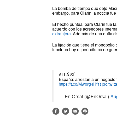
La bomba de tiempo que dejó Macri 
embargo, para Clarín la noticia fue
El hecho puntual para Clarín fue l
acuerdo con los acreedores intern
extranjera
. Además de una quita de
La fijación que tiene el monopolio 
funciona hoy el periodismo de guer
ALLÁ SÍ
España: arrestan a un negacionis
https://t.co/Mw0rg4Hf1t
pic.twi
— En Orsai (@EnOrsai)
Au