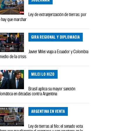
Ley de extranjerización de tierras: por
 hay que marchar
GIRA REGIONAL Y DIPLOMACIA
Javier Milei viaja a Ecuador y Colombia
medio de la crisis
MILEI LO HIZO
Brasil aplica su mayor sanción
lomática en décadas contra Argentina
ARGENTINA EN VENTA
Ley de tierras al filo: el senado vota
ana con movilización al congreso y san cayetano en la