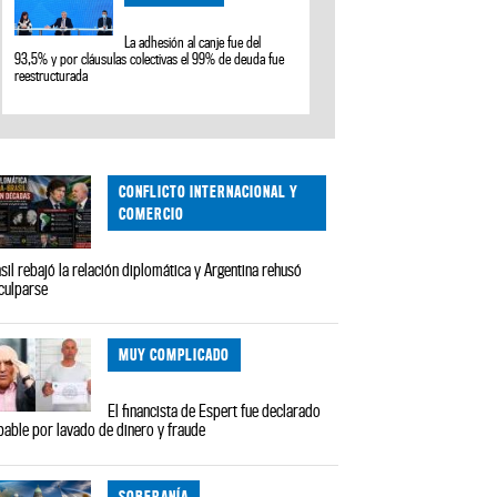
La adhesión al canje fue del
93,5% y por cláusulas colectivas el 99% de deuda fue
reestructurada
CONFLICTO INTERNACIONAL Y
COMERCIO
sil rebajó la relación diplomática y Argentina rehusó
culparse
MUY COMPLICADO
El financista de Espert fue declarado
pable por lavado de dinero y fraude
SOBERANÍA