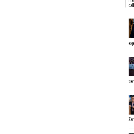
cal
exj
tie
Zam