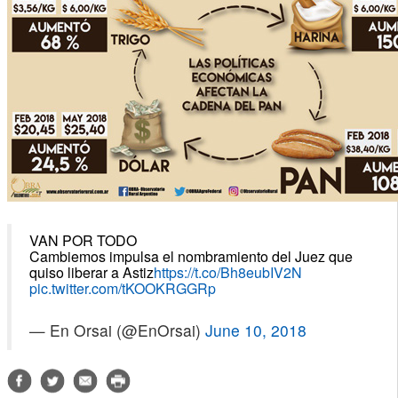
VAN POR TODO
Cambiemos impulsa el nombramiento del Juez que
quiso liberar a Astiz
https://t.co/Bh8eubIV2N
pic.twitter.com/tKOOKRGGRp
— En Orsai (@EnOrsai)
June 10, 2018