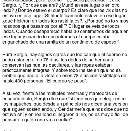
Sergio. “¿Por qué cae ahí? ¿Murió en ese lugar o en otro
lado? ¿Dónde estuvo el cuerpo? Es claro que los 78 días no
estuvo en ese lugar. Si hipotéticamente estuvo en ese lugar,
¿qué hicieron en todos los rastrillajes?, ¿Por qué no lo vimos
nosotros que pasamos por allí? El lugar se veía de todos
lados. Cuando desapareció había 30 centímetros de agua en
ese lugar y cuando lo encontramos el cuerpo estaba
enganchado de una ramita de un centímetro de espesor”.
Para Sergio, hay signos claros que indican que el cuerpo no
pudo estar en el río 78 días: los dedos de su hermano
conservan las huellas dactilares, y las ropas estaban
prácticamente íntegras. Y sobre todo insiste en que no es
creíble que nadie lo viera en esos 78 días con rastrillajes de
hasta 400 personas. “El cuerpo se puso”.
A su vez, frente a las múltiples mentiras y maniobras de
encubrimiento, Sergio dice que “si tenemos que elegir entre
los mapuches, que desde un principio nos dicen una versión
que siguen sosteniendo, y Gendarmería que nos dice que no
estuvo ahí y en realidad sí llegaron al río, no es muy difícil de
pensar en quién uno va a confiar”.