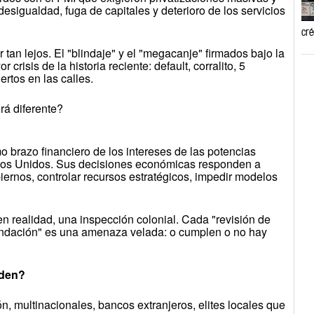
esigualdad, fuga de capitales y deterioro de los servicios
cré
 tan lejos. El "blindaje" y el "megacanje" firmados bajo la
 crisis de la historia reciente: default, corralito, 5
rtos en las calles.
á diferente?
o brazo financiero de los intereses de las potencias
ados Unidos. Sus decisiones económicas responden a
biernos, controlar recursos estratégicos, impedir modelos
en realidad, una inspección colonial. Cada "revisión de
endación" es una amenaza velada: o cumplen o no hay
rden?
, multinacionales, bancos extranjeros, elites locales que