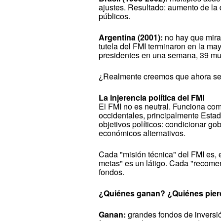
ajustes. Resultado: aumento de la d
públicos.
Argentina (2001):
no hay que mirar
tutela del FMI terminaron en la mayor
presidentes en una semana, 39 mue
¿Realmente creemos que ahora ser
La injerencia política del FMI
El FMI no es neutral. Funciona com
occidentales, principalmente Est
objetivos políticos: condicionar go
económicos alternativos.
Cada "misión técnica" del FMI es, 
metas" es un látigo. Cada "recom
fondos.
¿Quiénes ganan? ¿Quiénes pie
Ganan:
grandes fondos de inversión