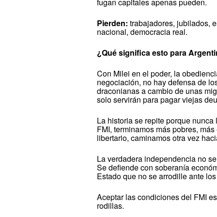
fugan capitales apenas pueden.
Pierden:
trabajadores, jubilados,
nacional, democracia real.
¿Qué significa esto para Argent
Con Milei en el poder, la obedienci
negociación, no hay defensa de lo
draconianas a cambio de unas miga
solo servirán para pagar viejas deu
La historia se repite porque nunc
FMI, terminamos más pobres, más 
libertario, caminamos otra vez hacia
La verdadera independencia no se 
Se defiende con soberanía económic
Estado que no se arrodille ante los
Aceptar las condiciones del FMI es 
rodillas.