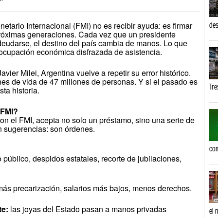
tario Internacional (FMI) no es recibir ayuda: es firmar
des
próximas generaciones. Cada vez que un presidente
deudarse, el destino del país cambia de manos. Lo que
 ocupación económica disfrazada de asistencia.
avier Milei, Argentina vuelve a repetir su error histórico.
ones de vida de 47 millones de personas. Y si el pasado es
Tre
ta historia.
 FMI?
n el FMI, acepta no solo un préstamo, sino una serie de
n sugerencias: son órdenes.
com
público, despidos estatales, recorte de jubilaciones,
ás precarización, salarios más bajos, menos derechos.
te:
las joyas del Estado pasan a manos privadas
el 