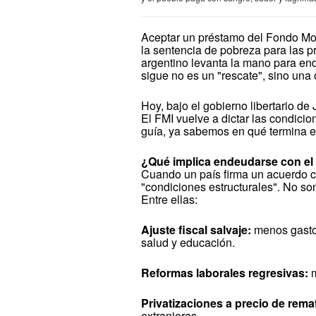
Aceptar un préstamo del Fondo Mone
la sentencia de pobreza para las 
argentino levanta la mano para en
sigue no es un "rescate", sino una
Hoy, bajo el gobierno libertario de J
El FMI vuelve a dictar las condici
guía, ya sabemos en qué termina es
¿Qué implica endeudarse con el
Cuando un país firma un acuerdo co
"condiciones estructurales". No so
Entre ellas:
Ajuste fiscal salvaje:
menos gasto 
salud y educación.
Reformas laborales regresivas:
m
Privatizaciones a precio de rema
extranjeras.