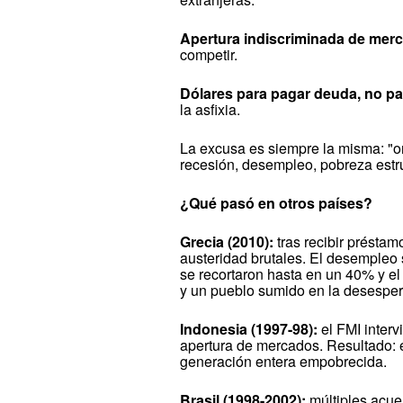
Apertura indiscriminada de mer
competir.
Dólares para pagar deuda, no pa
la asfixia.
La excusa es siempre la misma: "or
recesión, desempleo, pobreza estruct
¿Qué pasó en otros países?
Grecia (2010):
tras recibir préstam
austeridad brutales. El desempleo 
se recortaron hasta en un 40% y e
y un pueblo sumido en la desesper
Indonesia (1997-98):
el FMI intervi
apertura de mercados. Resultado: e
generación entera empobrecida.
Brasil (1998-2002):
múltiples acue