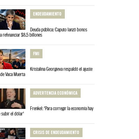
ENDEUDAMIENTO
Deuda pública: Caputo lanzó bonos
a refinanciar $8,5 billones
FMI
Kristalina Georgieva respaldó el ajuste
de Vaca Muerta
ADVERTENCIA ECONÓMICA
Frenkel: 'Para corregir la economía hay
 subir el dólar'
CRISIS DE ENDEUDAMIENTO