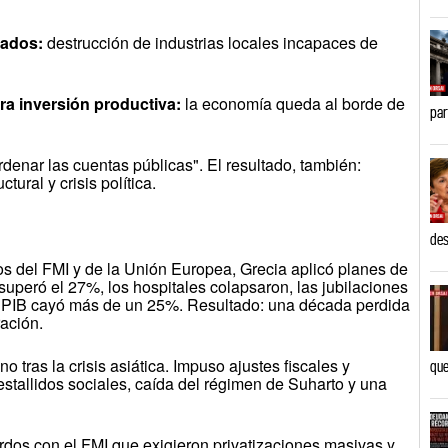
cados:
destrucción de industrias locales incapaces de
ra inversión productiva:
la economía queda al borde de
par
denar las cuentas públicas". El resultado, también:
ural y crisis política.
des
os del FMI y de la Unión Europea, Grecia aplicó planes de
superó el 27%, los hospitales colapsaron, las jubilaciones
l PIB cayó más de un 25%. Resultado: una década perdida
ación.
no tras la crisis asiática. Impuso ajustes fiscales y
que
stallidos sociales, caída del régimen de Suharto y una
rdos con el FMI que exigieron privatizaciones masivas y