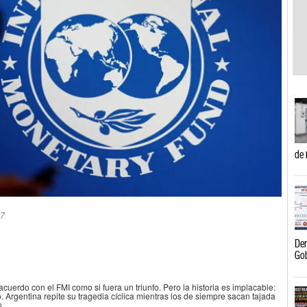
de 
47
Der
Go
cuerdo con el FMI como si fuera un triunfo. Pero la historia es implacable:
. Argentina repite su tragedia cíclica mientras los de siempre sacan tajada
s.