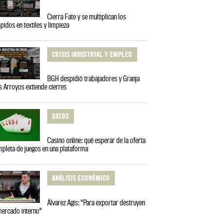
Cierra Fate y se multiplican los
pidos en textiles y limpieza
CRISIS INDUSTRIAL Y EMPLEO
BGH despidió trabajadores y Granja
s Arroyos extiende cierres
DATOS
Casino online: qué esperar de la oferta
pleta de juegos en una plataforma
ANÁLISIS ECONÓMICO
Álvarez Agis: "Para exportar destruyen
mercado interno"