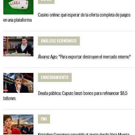
Casino online: qué esperar de la oferta completa de juegos
en una plataforma
ANÁLISIS ECONÓMICO
Álvarez Agis: "Para exportar destruyen el mercado interno"
ENDEUDAMIENTO
Deuda pública: Caputo lanzó bonos para refinanciar $8,5
billones
FMI
Kristalina Georgieva respaldó el ajuste desde Vaca Muerta