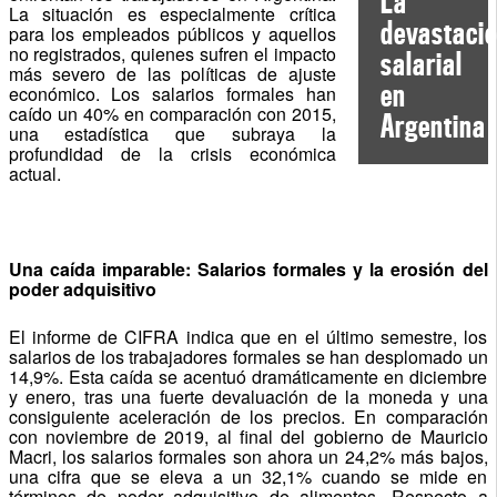
La
La situación es especialmente crítica
devastaci
para los empleados públicos y aquellos
no registrados, quienes sufren el impacto
salarial
más severo de las políticas de ajuste
en
económico. Los salarios formales han
caído un 40% en comparación con 2015,
Argentina
una estadística que subraya la
profundidad de la crisis económica
actual.
Una caída imparable: Salarios formales y la erosión del
poder adquisitivo
El informe de CIFRA indica que en el último semestre, los
salarios de los trabajadores formales se han desplomado un
14,9%. Esta caída se acentuó dramáticamente en diciembre
y enero, tras una fuerte devaluación de la moneda y una
consiguiente aceleración de los precios. En comparación
con noviembre de 2019, al final del gobierno de Mauricio
Macri, los salarios formales son ahora un 24,2% más bajos,
una cifra que se eleva a un 32,1% cuando se mide en
términos de poder adquisitivo de alimentos. Respecto a