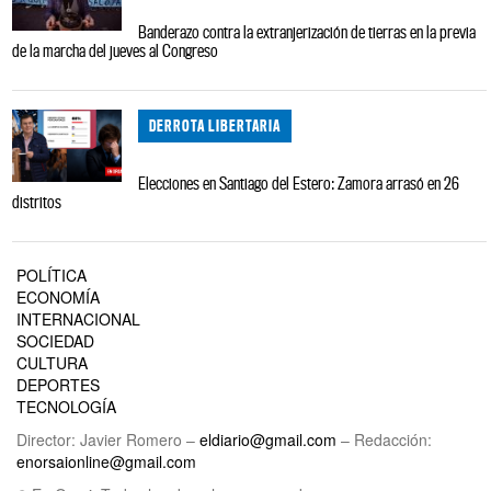
Banderazo contra la extranjerización de tierras en la previa
de la marcha del jueves al Congreso
DERROTA LIBERTARIA
Elecciones en Santiago del Estero: Zamora arrasó en 26
distritos
POLÍTICA
ECONOMÍA
INTERNACIONAL
SOCIEDAD
CULTURA
DEPORTES
TECNOLOGÍA
Director: Javier Romero –
eldiario@gmail.com
– Redacción:
enorsaionline@gmail.com