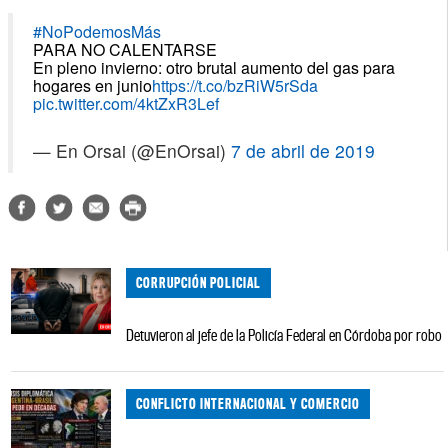
#NoPodemosMás
PARA NO CALENTARSE
En pleno invierno: otro brutal aumento del gas para
hogares en junio
https://t.co/bzRiW5rSda
pic.twitter.com/4ktZxR3Lef
— En Orsai (@EnOrsai)
7 de abril de 2019
CORRUPCIÓN POLICIAL
Detuvieron al jefe de la Policía Federal en Córdoba por robo
CONFLICTO INTERNACIONAL Y COMERCIO