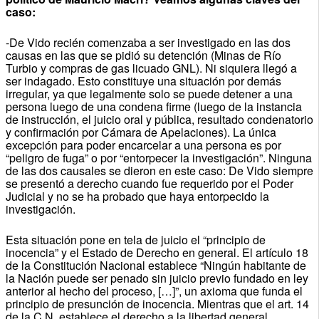
caso:
-De Vido recién comenzaba a ser investigado en las dos
causas en las que se pidió su detención (Minas de Río
Turbio y compras de gas licuado GNL). Ni siquiera llegó a
ser indagado. Esto constituye una situación por demás
irregular, ya que legalmente solo se puede detener a una
persona luego de una condena firme (luego de la instancia
de instrucción, el juicio oral y pública, resultado condenatorio
y confirmación por Cámara de Apelaciones). La única
excepción para poder encarcelar a una persona es por
“peligro de fuga” o por “entorpecer la investigación”. Ninguna
de las dos causales se dieron en este caso: De Vido siempre
se presentó a derecho cuando fue requerido por el Poder
Judicial y no se ha probado que haya entorpecido la
investigación.
Esta situación pone en tela de juicio el “principio de
inocencia” y el Estado de Derecho en general. El artículo 18
de la Constitución Nacional establece “Ningún habitante de
la Nación puede ser penado sin juicio previo fundado en ley
anterior al hecho del proceso, […]”, un axioma que funda el
principio de presunción de inocencia. Mientras que el art. 14
de la C.N. establece el derecho a la libertad general