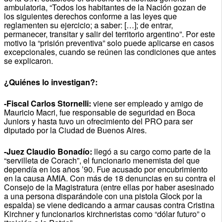
ambulatoria, “Todos los habitantes de la Nación gozan de
los siguientes derechos conforme a las leyes que
reglamenten su ejercicio; a saber: […]; de entrar,
permanecer, transitar y salir del territorio argentino”. Por este
motivo la “prisión preventiva” solo puede aplicarse en casos
excepcionales, cuando se reúnen las condiciones que antes
se explicaron.
¿Quiénes lo investigan?:
-Fiscal Carlos Stornelli:
viene ser empleado y amigo de
Mauricio Macri, fue responsable de seguridad en Boca
Juniors y hasta tuvo un ofrecimiento del PRO para ser
diputado por la Ciudad de Buenos Aires.
-Juez Claudio Bonadío:
llegó a su cargo como parte de la
“servilleta de Corach”, el funcionario menemista del que
dependía en los años ’90. Fue acusado por encubrimiento
en la causa AMIA. Con más de 18 denuncias en su contra el
Consejo de la Magistratura (entre ellas por haber asesinado
a una persona disparándole con una pistola Glock por la
espalda) se viene dedicando a armar causas contra Cristina
Kirchner y funcionarios kirchneristas como “dólar futuro” o