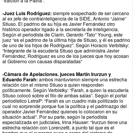
“traición a la Patria”.
-Juez Luis Rodríguez:
siempre sospechado de ser cercano
al ex jefe de contrainteligencia de la SIDE, Antonio “Jaime”
Stiuso. El padrino de su hija es Javier Fernández otro
histórico operador ligado a la secretaría de Inteligencia.
Según el periodista de Clarín, Gerardo “Tato” Young, este
juez “es el padrino de la última hija de Stiuso, y él es padrino
de uno de los hijos de Rodríguez”. Según Horacio Verbitsky:
“Integrante de la escudería Stiuso que administra Javier
Fernández, Rodríguez es uno de los jueces que hoy acosan
al Gobierno con causas disparatadas”
-Cámara de Apelaciones. jueces Martín Irurzun y
Eduardo Farah:
ambos mantuvieron siempre una estrecha
relación con el mismo Stiuso a quien responden
políticamente. Según Verbistky: “Farah, a quien la escudería
Stiuso colocó sobre el filo de ambas salas”. Según el portal
periodístico LetraP: “Farah es un cuadro más politizado lo
cual no sorprende porque fue la política y el padrinazgo del
operador Javier Fernández quienes lo colocaron en su
situación actual”. Por su parte, según la periodista
especializada en judiciales, Irina Hauser: “Irurzun tiene una
estrecha relación con Lorenzetti, a punto tal que es el
hombre que el supremo puso a cargo del sistema de