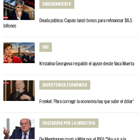
ENDEUDAMIENTO
Deuda pública: Caputo lanzó bonos para refinanciar $8,5
billones
FMI
Kristalina Georgieva respaldó el ajuste desde Vaca Muerta
ADVERTENCIA ECONÓMICA
Frenkel: 'Para corregir la economía hay que subir el dólar'
CRUZADURA POR LA INDUSTRIA
De Mendiguren cruzó a Milei por el RIGI: "Voy a ir a la