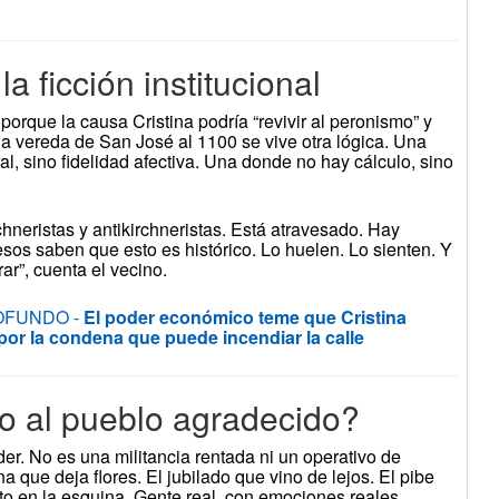
la ficción institucional
porque la causa Cristina podría “revivir al peronismo” y
n la vereda de San José al 1100 se vive otra lógica. Una
l, sino fidelidad afectiva. Una donde no hay cálculo, sino
rchneristas y antikirchneristas. Está atravesado. Hay
esos saben que esto es histórico. Lo huelen. Lo sienten. Y
ar”, cuenta el vecino.
OFUNDO -
El poder económico teme que Cristina
 por la condena que puede incendiar la calle
o al pueblo agradecido?
r. No es una militancia rentada ni un operativo de
a que deja flores. El jubilado que vino de lejos. El pibe
ito en la esquina. Gente real, con emociones reales.