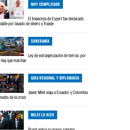
MUY COMPLICADO
El financista de Espert fue declarado
pable por lavado de dinero y fraude
SOBERANÍA
Ley de extranjerización de tierras: por
 hay que marchar
GIRA REGIONAL Y DIPLOMACIA
Javier Milei viaja a Ecuador y Colombia
medio de la crisis
MILEI LO HIZO
Brasil aplica su mayor sanción