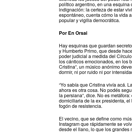
político argentino, en una esquina 
indignación: la certeza de estar v
espontáneo, cuenta cómo la vida al
popular y vigilia democrática.
Por En Orsai
Hay esquinas que guardan secretos
y Humberto Primo, que desde hace un
poder judicial a medida del Círculo
los cánticos emocionados, en los bo
Cristina”, un músico anónimo deven
dormir, ni por ruido ni por intensida
“Yo sabía que Cristina vivía acá. L
ahora es otra cosa. No podés segui
la persiana”, dice. No es metáfora
domiciliaria de la ex presidenta, el
fogón de resistencia.
El vecino, que se define como músi
Instagram que rápidamente se vol
desde el llano, lo que los grandes