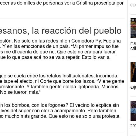
decenas de miles de personas ver a Cristina proscripta por
dip
tesanos, la reacción del pueblo
xplosión. No solo en las redes ni en Comodoro Py. Fue una
mañ
. Y en las emociones de un país. “Mi primer impulso fue
cal
s me di cuenta de que no. Que esto no era para lucrar,
que lo que pasa acá no se va a repetir. Esto lo van a
que se cuela entre los relatos institucionales, incomoda.
tape el afecto, ni Corte que borre los lazos. “Viene gente
presionante. Y también gente dolida, golpeada. Muchos
exj
 No se fueron más.”
on los bombos, con los fogones? El vecino lo explica sin
Volvés del súper con olor a acampamento. Pero también
lgo mucho más grande. Que esto no es solo una protesta.
tie