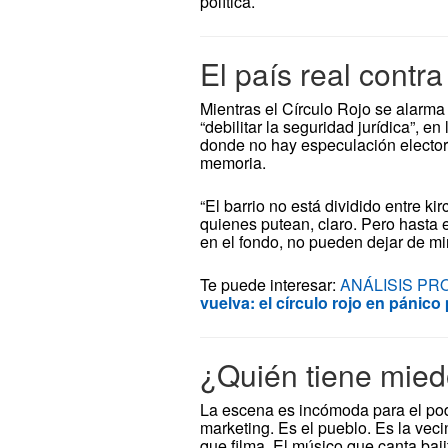
política.
El país real contra 
Mientras el Círculo Rojo se alarma 
“debilitar la seguridad jurídica”, e
donde no hay especulación electora
memoria.
“El barrio no está dividido entre ki
quienes putean, claro. Pero hasta 
en el fondo, no pueden dejar de mir
Te puede interesar:
ANÁLISIS PR
vuelva: el círculo rojo en pánico
¿Quién tiene mied
La escena es incómoda para el pode
marketing. Es el pueblo. Es la vecin
que filma. El músico que canta baj