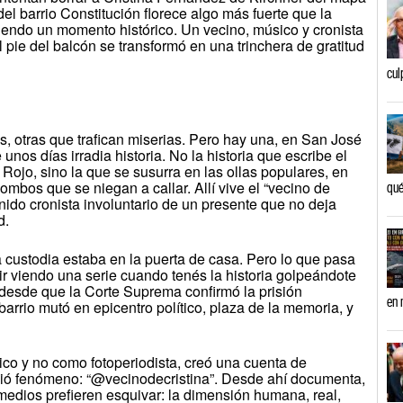
del barrio Constitución florece algo más fuerte que la
iviendo un momento histórico. Un vecino, músico y cronista
 pie del balcón se transformó en una trinchera de gratitud
cul
, otras que trafican miserias. Pero hay una, en San José
os días irradia historia. No la historia que escribe el
 Rojo, sino la que se susurra en las ollas populares, en
mbos que se niegan a callar. Allí vive el “vecino de
qué
ido cronista involuntario de un presente que no deja
d.
a custodia estaba en la puerta de casa. Pero lo que pasa
r viendo una serie cuando tenés la historia golpeándote
: desde que la Corte Suprema confirmó la prisión
en 
 barrio mutó en epicentro político, plaza de la memoria, y
co y no como fotoperiodista, creó una cuenta de
vió fenómeno: “@vecinodecristina”. Desde ahí documenta,
 medios prefieren esquivar: la dimensión humana, real,