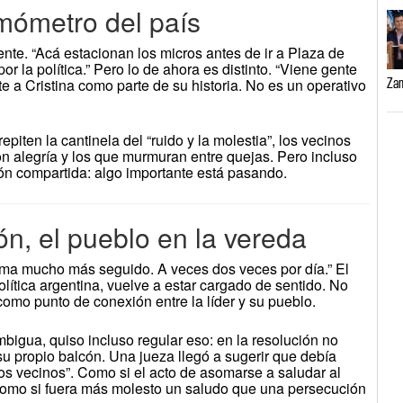
rmómetro del país
ente. “Acá estacionan los micros antes de ir a Plaza de
 la política.” Pero lo de ahora es distinto. “Viene gente
te a Cristina como parte de su historia. No es un operativo
Zam
iten la cantinela del “ruido y la molestia”, los vecinos
con alegría y los que murmuran entre quejas. Pero incluso
ción compartida: algo importante está pasando.
cón, el pueblo en la vereda
ma mucho más seguido. A veces dos veces por día.” El
olítica argentina, vuelve a estar cargado de sentido. No
omo punto de conexión entre la líder y su pueblo.
 ambigua, quiso incluso regular eso: en la resolución no
su propio balcón. Una jueza llegó a sugerir que debía
los vecinos”. Como si el acto de asomarse a saludar al
 Como si fuera más molesto un saludo que una persecución