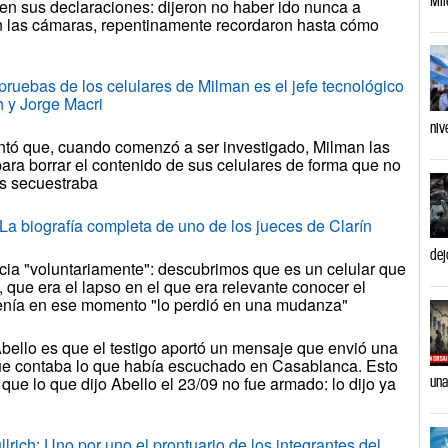
en sus declaraciones: dijeron no haber ido nunca a
 las cámaras, repentinamente recordaron hasta cómo
 pruebas de los celulares de Milman es el jefe tecnológico
h y Jorge Macri
niv
tó que, cuando comenzó a ser investigado, Milman las
para borrar el contenido de sus celulares de forma que no
los secuestraba
La biografía completa de uno de los jueces de Clarín
dej
ticia "voluntariamente": descubrimos que es un celular que
 que era el lapso en el que era relevante conocer el
 tenía en ese momento "lo perdió en una mudanza"
bello es que el testigo aportó un mensaje que envió una
que contaba lo que había escuchado en Casablanca. Esto
ue lo que dijo Abello el 23/09 no fue armado: lo dijo ya
una
llrich: Uno por uno el prontuario de los integrantes del