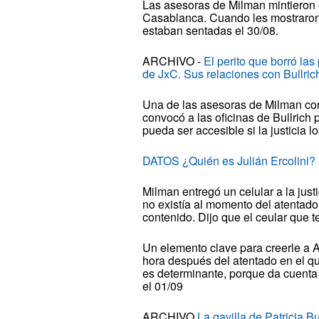
Las asesoras de Milman mintieron 
Casablanca. Cuando les mostraron
estaban sentadas el 30/08.
ARCHIVO -
El perito que borró las
de JxC. Sus relaciones con Bullric
Una de las asesoras de Milman con
convocó a las oficinas de Bullrich 
pueda ser accesible si la justicia 
DATOS ¿Quién es Julián Ercolini? 
Milman entregó un celular a la jus
no existía al momento del atentado,
contenido. Dijo que el ceular que
Un elemento clave para creerle a A
hora después del atentado en el 
es determinante, porque da cuenta q
el 01/09
ARCHIVO
La gavilla de Patricia Bu