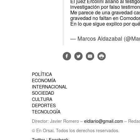
El juez Ercolini allanó al test
investigación por falso testimon
Me parece de una gravedad cas
gravedad no faltan en Comodor
En lo que sigue explico por qu
— Marcos Aldazabal (@Ma
POLÍTICA
ECONOMÍA
INTERNACIONAL
SOCIEDAD
CULTURA
DEPORTES
TECNOLOGÍA
Director: Javier Romero –
eldiario@gmail.com
– Redac
© En Orsai. Todos los derechos reservados.
Twitter
|
Facebook