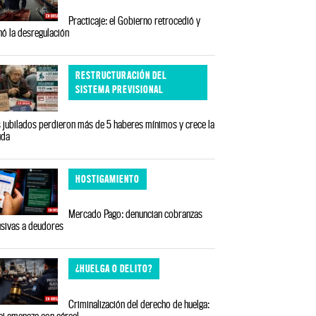
Practicaje: el Gobierno retrocedió y
nó la desregulación
RESTRUCTURACIÓN DEL
SISTEMA PREVISIONAL
 jubilados perdieron más de 5 haberes mínimos y crece la
uda
HOSTIGAMIENTO
Mercado Pago: denuncian cobranzas
sivas a deudores
¿HUELGA O DELITO?
Criminalización del derecho de huelga:
ei amenaza con cárcel