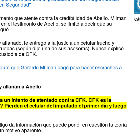
 en Seguridad"
emento que atente contra la credibilidad de Abello. Milman
est
en el testimonio de Abello, se limitó a decir que su
r qué
lanado, le entregó a la justicia un celular trucho y
pruebas (según dijo una de sus asesoras). Nunca explicó
 custodia de CFK.
guró que Gerardo Milman pagó para hacer escraches a
y allanan a Abello
 un intento de atentado contra CFK. CFK es la
 Pierden el celular del imputado el primer día y luego
estigo da información que puede poner en cuestión la teoría
sin motivo aparente.