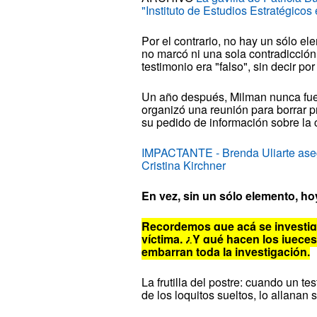
"Instituto de Estudios Estratégicos
Por el contrario, no hay un sólo el
no marcó ni una sola contradicción 
testimonio era "falso", sin decir po
Un año después, Milman nunca fue al
organizó una reunión para borrar 
su pedido de información sobre la
IMPACTANTE - Brenda Uliarte ase
Cristina Kirchner
En vez, sin un sólo elemento, ho
Recordemos que acá se investiga
víctima. ¿Y qué hacen los jueces?
embarran toda la investigación.
La frutilla del postre: cuando un t
de los loquitos sueltos, lo allanan 