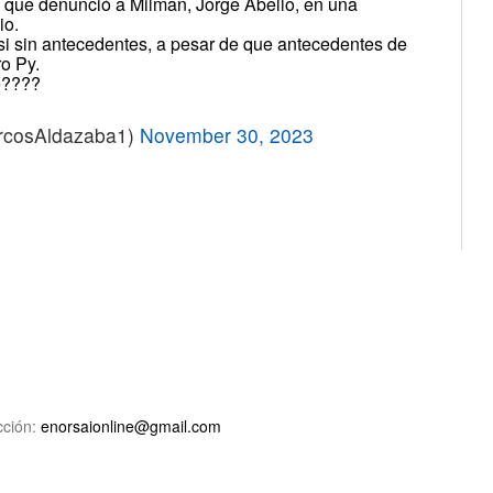
igo que denunció a Milman, Jorge Abello, en una
io.
i sin antecedentes, a pesar de que antecedentes de
o Py.
é????
rcosAldazaba1)
November 30, 2023
ción:
enorsaionline@gmail.com