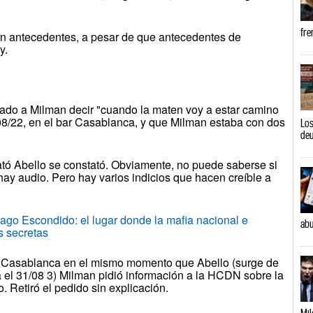
fre
n antecedentes, a pesar de que antecedentes de
y.
ado a Milman decir "cuando la maten voy a estar camino
0/08/22, en el bar Casablanca, y que Milman estaba con dos
Los
de
ató Abello se constató. Obviamente, no puede saberse si
hay audio. Pero hay varios indicios que hacen creíble a
o Escondido: el lugar donde la mafia nacional e
abu
s secretas
 Casablanca en el mismo momento que Abello (surge de
a el 31/08 3) Milman pidió información a la HCDN sobre la
. Retiró el pedido sin explicación.
Mil