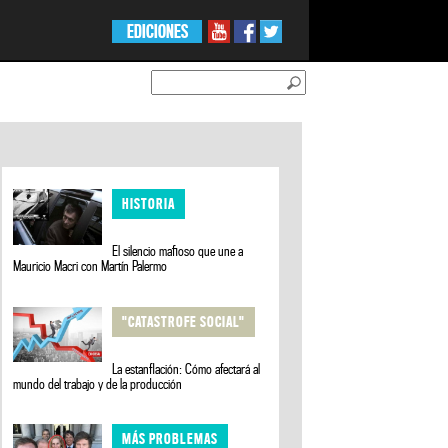
EDICIONES
HISTORIA
El silencio mafioso que une a
Mauricio Macri con Martín Palermo
"CATASTROFE SOCIAL"
La estanflación: Cómo afectará al
mundo del trabajo y de la producción
MÁS PROBLEMAS