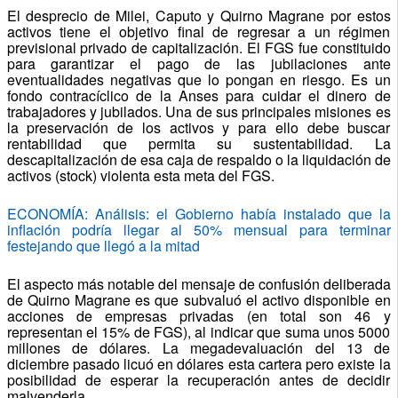
El desprecio de Milei, Caputo y Quirno Magrane por estos
activos tiene el objetivo final de regresar a un régimen
previsional privado de capitalización. El FGS fue constituido
para garantizar el pago de las jubilaciones ante
eventualidades negativas que lo pongan en riesgo. Es un
fondo contracíclico de la Anses para cuidar el dinero de
trabajadores y jubilados. Una de sus principales misiones es
la preservación de los activos y para ello debe buscar
rentabilidad que permita su sustentabilidad. La
descapitalización de esa caja de respaldo o la liquidación de
activos (stock) violenta esta meta del FGS.
ECONOMÍA: Análisis: el Gobierno había instalado que la
inflación podría llegar al 50% mensual para terminar
festejando que llegó a la mitad
El aspecto más notable del mensaje de confusión deliberada
de Quirno Magrane es que subvaluó el activo disponible en
acciones de empresas privadas (en total son 46 y
representan el 15% de FGS), al indicar que suma unos 5000
millones de dólares. La megadevaluación del 13 de
diciembre pasado licuó en dólares esta cartera pero existe la
posibilidad de esperar la recuperación antes de decidir
malvenderla.