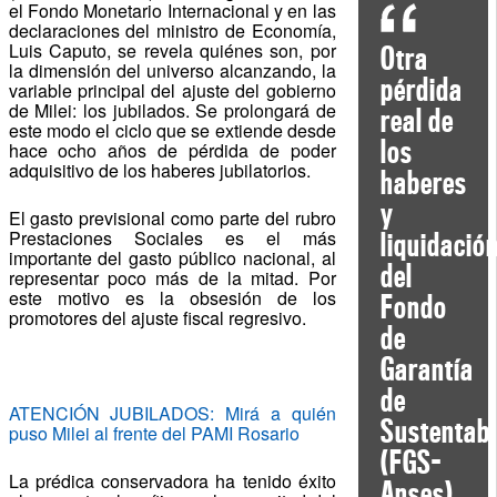
el Fondo Monetario Internacional y en las
declaraciones del ministro de Economía,
Luis Caputo, se revela quiénes son, por
Otra
la dimensión del universo alcanzando, la
pérdida
variable principal del ajuste del gobierno
de Milei: los jubilados. Se prolongará de
real de
este modo el ciclo que se extiende desde
los
hace ocho años de pérdida de poder
adquisitivo de los haberes jubilatorios.
haberes
y
El gasto previsional como parte del rubro
Prestaciones Sociales es el más
liquidació
importante del gasto público nacional, al
del
representar poco más de la mitad. Por
este motivo es la obsesión de los
Fondo
promotores del ajuste fiscal regresivo.
de
Garantía
de
ATENCIÓN JUBILADOS: Mirá a quién
Sustentabi
puso Milei al frente del PAMI Rosario
(FGS-
La prédica conservadora ha tenido éxito
Anses)