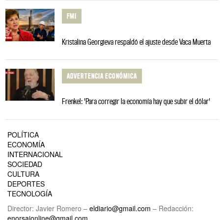
FMI
Kristalina Georgieva respaldó el ajuste desde Vaca Muerta
ADVERTENCIA ECONÓMICA
Frenkel: 'Para corregir la economía hay que subir el dólar'
POLÍTICA
ECONOMÍA
INTERNACIONAL
SOCIEDAD
CULTURA
DEPORTES
TECNOLOGÍA
Director: Javier Romero –
eldiario@gmail.com
– Redacción:
enorsaionline@gmail.com