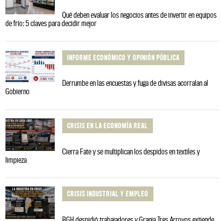
Qué deben evaluar los negocios antes de invertir en equipos
de frío: 5 claves para decidir mejor
INFORME ECONÓMICO Y OPINIÓN PÚBLICA
Derrumbe en las encuestas y fuga de divisas acorralan al
Gobierno
CRISIS EN LA ECONOMÍA REAL
Cierra Fate y se multiplican los despidos en textiles y
limpieza
CRISIS INDUSTRIAL Y EMPLEO
BGH despidió trabajadores y Granja Tres Arroyos extiende