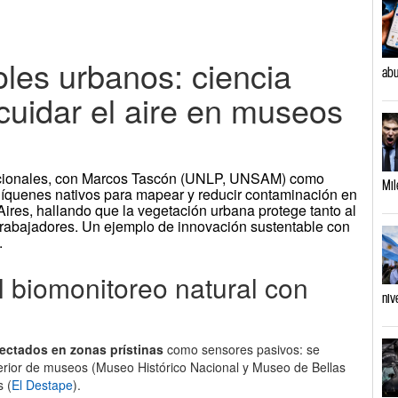
les urbanos: ciencia
abu
cuidar el aire en museos
acionales, con Marcos Tascón (UNLP, UNSAM) como
Mil
 líquenes nativos para mapear y reducir contaminación en
es, hallando que la vegetación urbana protege tanto al
 trabajadores. Un ejemplo de innovación sustentable con
.
 biomonitoreo natural con
niv
lectados en zonas prístinas
como sensores pasivos: se
xterior de museos (Museo Histórico Nacional y Museo de Bellas
s (
El Destape
).