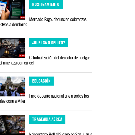
HOSTIGAMIENTO
Mercado Pago: denuncian cobranzas
sivas a deudores
¿HUELGA O DELITO?
Criminalización del derecho de huelga:
ei amenaza con cárcel
EDUCACIÓN
Paro docente nacional une a todos los
eles contra Milei
TRAGEADIA AÉREA
Helicóptero Bell 412 cayó en San Juan y