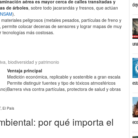
aminación aérea es mayor cerca de calles transitadas y
dej
ras de árboles
, sobre todo jacarandás y fresnos, que actúan
UNSAM
).
materiales peligrosos (metales pesados, partículas de freno y
le, permite colocar decenas de sensores y lograr mapas de muy
or tecnologías más costosas.
una
iva, biodiversidad y patrimonio
Ventaja principal
Medición económica, replicable y sostenible a gran escala
Permite distinguir fuentes y tipo de tóxicos atmosféricos
est
sno)
Barrera viva contra partículas, protectora de salud y obras
 El País
mbiental: por qué importa el
eco