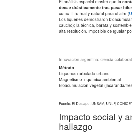
El análisis espacial mostró que
la cont
decae drásticamente tras pasar hile
como filtro real y natural para el aire (
Los líquenes demostraron bioacumular 
caucho); la técnica, barata y sostenib
alta resolución, imposible de igualar p
Innovación argentina: ciencia colaborat
Método
Líquenes+arbolado urbano
Magnetismo + química ambiental
Bioacumulación vegetal (jacarandá/fre
Fuente: El Destape, UNSAM, UNLP, CONICET,
Impacto social y a
hallazgo