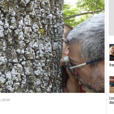
fre
Los
 | 20:30
de