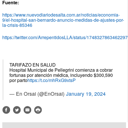
Fuente:
https://www.nuevodiariodesalta.com.ar/noticias/economia-
9/el-hospital-san-bernardo-anuncio-medidas-de-ajustes-por-
la-crisis-85346
https://twitter.com/ArrepentidosLLA/status/174832786346229
TARIFAZO EN SALUD
Hospital Municipal de Pellegrini comienza a cobrar
fortunas por atención médica, incluyendo $300,590
por parto
https://t.co/mhRxG9xtsP
— En Orsai (@EnOrsai)
January 19, 2024