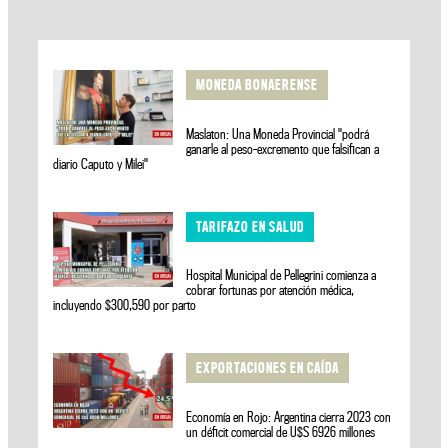
MONEDA BONAERENSE
Maslaton: Una Moneda Provincial "podrá
ganarle al peso-excremento que falsifican a
diario Caputo y Milei"
TARIFAZO EN SALUD
Hospital Municipal de Pellegrini comienza a
cobrar fortunas por atención médica,
incluyendo $300,590 por parto
EXPORTACIONES EN CAÍDA
Economía en Rojo: Argentina cierra 2023 con
un déficit comercial de U$S 6926 millones