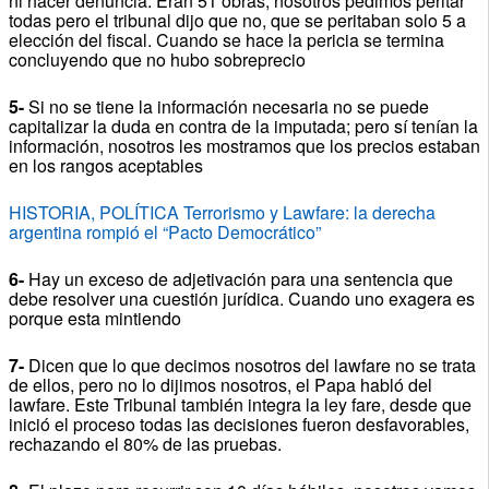
ni hacer denuncia.
Eran 51 obras, nosotros pedimos peritar
todas pero el tribunal dijo que no, que se peritaban solo 5 a
elección del fiscal.
Cuando se hace la pericia se termina
concluyendo que no hubo sobreprecio
5-
Si no se tiene la información necesaria no se puede
capitalizar la duda en contra de la imputada;
pero sí tenían la
información, nosotros les mostramos que los precios estaban
en los rangos aceptables
HISTORIA, POLÍTICA Terrorismo y Lawfare: la derecha
argentina rompió el “Pacto Democrático”
6-
Hay un exceso de adjetivación para una sentencia que
debe resolver una cuestión jurídica.
Cuando uno exagera es
porque esta mintiendo
7-
Dicen que lo que decimos nosotros del lawfare no se trata
de ellos, pero no lo dijimos nosotros, el Papa habló del
lawfare.
Este Tribunal también integra la ley fare, desde que
inició el proceso todas las decisiones fueron desfavorables,
rechazando el 80% de las pruebas.