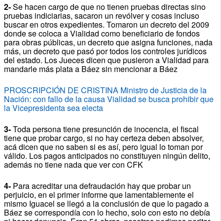
2-
Se hacen cargo de que no tienen pruebas directas sino
pruebas indiciarias, sacaron un revólver y cosas incluso
buscar en otros expedientes.
Tomaron un decreto del 2009
donde se coloca a Vialidad como beneficiario de fondos
para obras públicas, un decreto que asigna funciones, nada
más, un decreto que pasó por todos los controles jurídicos
del estado.
Los Jueces dicen que pusieron a Vialidad para
mandarle más plata a Báez sin mencionar a Báez
PROSCRIPCIÓN DE CRISTINA Ministro de Justicia de la
Nación: con fallo de la causa Vialidad se busca prohibir que
la Vicepresidenta sea electa
3-
Toda persona tiene presunción de inocencia, el fiscal
tiene que probar cargo, si no hay certeza deben absolver,
acá dicen que no saben si es así, pero igual lo toman por
válido.
Los pagos anticipados no constituyen ningún delito,
además no tiene nada que ver con CFK
4-
Para acreditar una defraudación hay que probar un
perjuicio, en el primer informe que lamentablemente el
mismo Iguacel se llegó a la conclusión de que lo pagado a
Báez se correspondía con lo hecho, solo con esto no debía