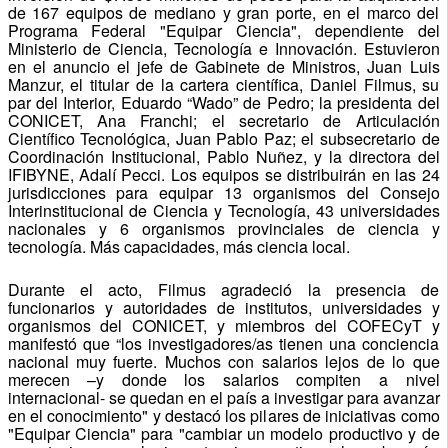
de 167 equipos de mediano y gran porte, en el marco del
Programa Federal "Equipar Ciencia", dependiente del
Ministerio de Ciencia, Tecnología e Innovación. Estuvieron
en el anuncio el jefe de Gabinete de Ministros, Juan Luis
Manzur, el titular de la cartera científica, Daniel Filmus, su
par del Interior, Eduardo “Wado” de Pedro; la presidenta del
CONICET, Ana Franchi; el secretario de Articulación
Científico Tecnológica, Juan Pablo Paz; el subsecretario de
Coordinación Institucional, Pablo Nuñez, y la directora del
IFIBYNE, Adalí Pecci. Los equipos se distribuirán en las 24
jurisdicciones para equipar 13 organismos del Consejo
Interinstitucional de Ciencia y Tecnología, 43 universidades
nacionales y 6 organismos provinciales de ciencia y
tecnología. Más capacidades, más ciencia local.
Durante el acto, Filmus agradeció la presencia de
funcionarios y autoridades de institutos, universidades y
organismos del CONICET, y miembros del COFECyT y
manifestó que “los investigadores/as tienen una conciencia
nacional muy fuerte. Muchos con salarios lejos de lo que
merecen –y donde los salarios compiten a nivel
internacional- se quedan en el país a investigar para avanzar
en el conocimiento" y destacó los pilares de iniciativas como
"Equipar Ciencia" para "cambiar un modelo productivo y de