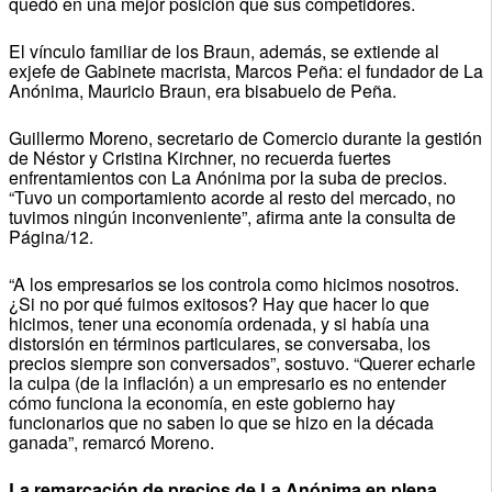
quedó en una mejor posición que sus competidores.
El vínculo familiar de los Braun, además, se extiende al
exjefe de Gabinete macrista, Marcos Peña: el fundador de La
Anónima, Mauricio Braun, era bisabuelo de Peña.
Guillermo Moreno, secretario de Comercio durante la gestión
de Néstor y Cristina Kirchner, no recuerda fuertes
enfrentamientos con La Anónima por la suba de precios.
“Tuvo un comportamiento acorde al resto del mercado, no
tuvimos ningún inconveniente”, afirma ante la consulta de
Página/12.
“A los empresarios se los controla como hicimos nosotros.
¿Si no por qué fuimos exitosos? Hay que hacer lo que
hicimos, tener una economía ordenada, y si había una
distorsión en términos particulares, se conversaba, los
precios siempre son conversados”, sostuvo. “Querer echarle
la culpa (de la inflación) a un empresario es no entender
cómo funciona la economía, en este gobierno hay
funcionarios que no saben lo que se hizo en la década
ganada”, remarcó Moreno.
La remarcación de precios de La Anónima en plena