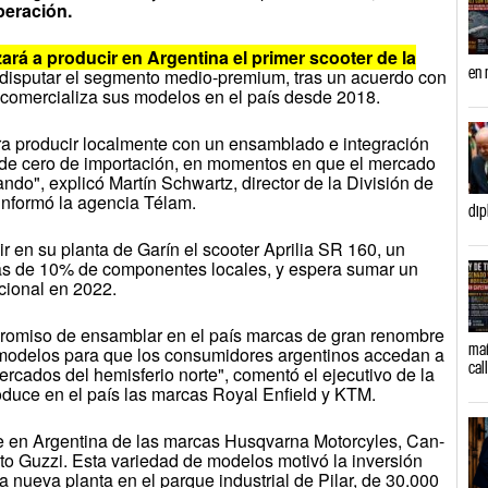
peración.
ará a producir en Argentina el primer scooter de la
en 
 disputar el segmento medio-premium, tras un acuerdo con
 comercializa sus modelos en el país desde 2018.
ara producir localmente con un ensamblado e integración
 de cero de importación, en momentos en que el mercado
ndo", explicó Martín Schwartz, director de la División de
nformó la agencia Télam.
dip
 en su planta de Garín el scooter Aprilia SR 160, un
s de 10% de componentes locales, y espera sumar un
cional en 2022.
romiso de ensamblar en el país marcas de gran renombre
mañ
 modelos para que los consumidores argentinos accedan a
cal
rcados del hemisferio norte", comentó el ejecutivo de la
oduce en el país las marcas Royal Enfield y KTM.
e en Argentina de las marcas Husqvarna Motorcyles, Can-
o Guzzi. Esta variedad de modelos motivó la inversión
 nueva planta en el parque industrial de Pilar, de 30.000