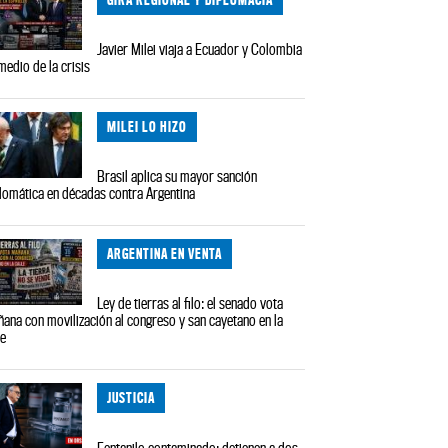
Javier Milei viaja a Ecuador y Colombia
medio de la crisis
MILEI LO HIZO
Brasil aplica su mayor sanción
lomática en décadas contra Argentina
ARGENTINA EN VENTA
Ley de tierras al filo: el senado vota
ana con movilización al congreso y san cayetano en la
le
JUSTICIA
Fentanilo contaminado: detienen a dos