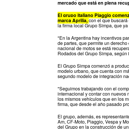
mercado que está en plena recu
El grupo italiano Piaggio comenz
marca Aprilia,
con el que buscará
la firma local Grupo Simpa, que ya
"En la Argentina hay incentivos p
de partes, que permite un derecho
nacional de motos se está recupera
Rodados del Grupo Simpa, según i
El Grupo Simpa comenzó a producir
modelo urbano, que cuenta con má
segundo modelo de integración na
"Seguimos trabajando con el comp
internacional y contar con nuevos
los mismos vehículos que en los me
firma, que desde el año pasado pr
El grupo, además, es representant
Am, CF-Moto, Piaggio, Vespa y Mot
del Grupo en la construcción de una