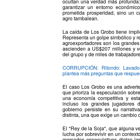
ocultan una verdad más profunda:
garantizar un entorno económico
prometida prosperidad, sino un 
agro tambalean.
La caída de Los Grobo tiene impli
Representa un golpe simbólico y real
agroexportadores son los grande
ascienden a US$207 millones y ve
del grupo y de miles de trabajador
CORRUPCIÓN: Ritondo: Lavado d
plantea más preguntas que respue
El caso Los Grobo es una advert
que prioriza la especulación sobre
una economía competitiva y est
incluso los grandes jugadores de
gobierno persiste en su narrativa
distinta, una que exige un cambio 
El "Rey de la Soja", que alguna ve
lucha por sobrevivir en un contexto
mercados especulativos dictan la