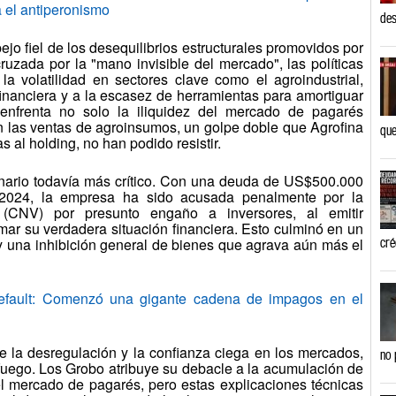
a el antiperonismo
des
jo fiel de los desequilibrios estructurales promovidos por
cruzada por la "mano invisible del mercado", las políticas
a volatilidad en sectores clave como el agroindustrial,
inanciera y a la escasez de herramientas para amortiguar
 enfrenta no solo la iliquidez del mercado de pagarés
en las ventas de agroinsumos, un golpe doble que Agrofina
que
 al holding, no han podido resistir.
nario todavía más crítico. Con una deuda de US$500.000
2024, la empresa ha sido acusada penalmente por la
(CNV) por presunto engaño a inversores, al emitir
mar su verdadera situación financiera. Esto culminó en un
 una inhibición general de bienes que agrava aún más el
cré
fault: Comenzó una gigante cadena de impagos en el
e la desregulación y la confianza ciega en los mercados,
no 
fuego. Los Grobo atribuye su debacle a la acumulación de
 el mercado de pagarés, pero estas explicaciones técnicas