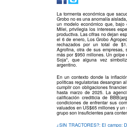
La tormenta económica que sacude
Grobo no es una anomalía aislada,
un modelo económico que, bajo e
Milei, privilegia los intereses esp
productiva. Las cifras no dejan esp
el 6 de enero, Los Grobo Agropec
rechazados por un total de $1.
Agrofina, otra de sus empresas,
más por $950 millones. Un golpe 
Soja", que alguna vez simboli
argentino.
En un contexto donde la inflació
políticas regulatorias desangran a
cumplir con obligaciones financi
hasta marzo de 2025. La agencia
calificación crediticia de BBB(
condiciones de enfrentar sus com
valuados en US$65 millones y un s
grupo son insuficientes para conte
¿SIN TRACTORES?: El campo: De lo