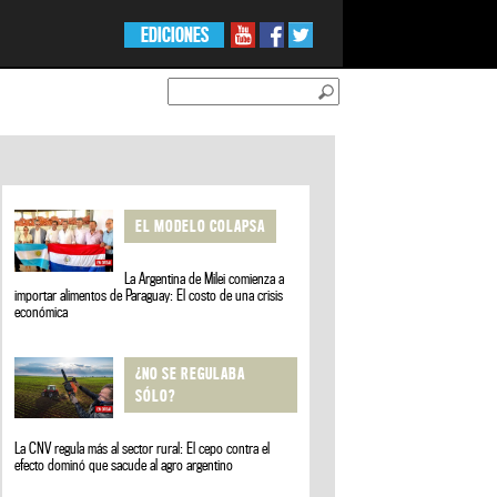
EDICIONES
EL MODELO COLAPSA
La Argentina de Milei comienza a
importar alimentos de Paraguay: El costo de una crisis
económica
¿NO SE REGULABA
SÓLO?
La CNV regula más al sector rural: El cepo contra el
efecto dominó que sacude al agro argentino