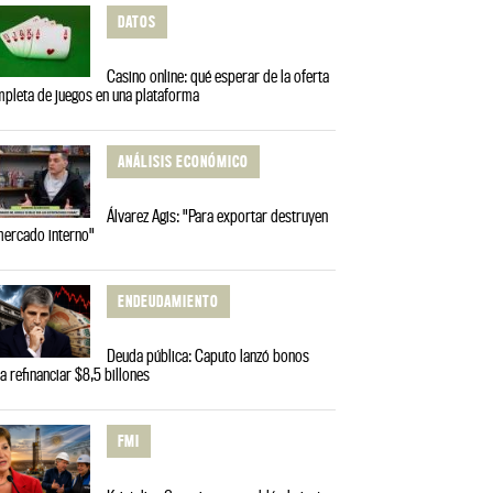
DATOS
Casino online: qué esperar de la oferta
pleta de juegos en una plataforma
ANÁLISIS ECONÓMICO
Álvarez Agis: "Para exportar destruyen
mercado interno"
ENDEUDAMIENTO
Deuda pública: Caputo lanzó bonos
a refinanciar $8,5 billones
FMI