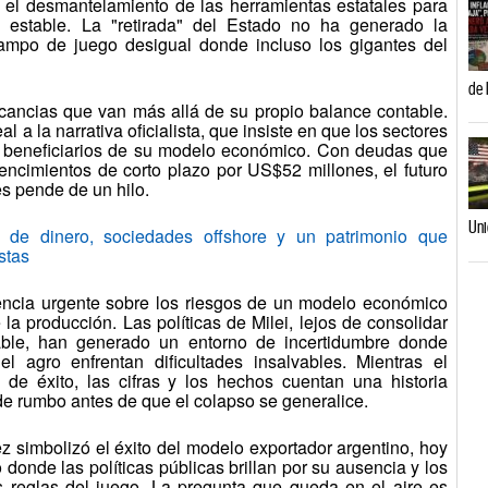
 el desmantelamiento de las herramientas estatales para
 estable. La "retirada" del Estado no ha generado la
campo de juego desigual donde incluso los gigantes del
de 
cancias que van más allá de su propio balance contable.
 a la narrativa oficialista, que insiste en que los sectores
s beneficiarios de su modelo económico. Con deudas que
ncimientos de corto plazo por US$52 millones, el futuro
es pende de un hilo.
Uni
e dinero, sociedades offshore y un patrimonio que
stas
encia urgente sobre los riesgos de un modelo económico
 la producción. Las políticas de Milei, lejos de consolidar
able, han generado un entorno de incertidumbre donde
l agro enfrentan dificultades insalvables. Mientras el
 de éxito, las cifras y los hechos cuentan una historia
de rumbo antes de que el colapso se generalice.
z simbolizó el éxito del modelo exportador argentino, hoy
 donde las políticas públicas brillan por su ausencia y los
s reglas del juego. La pregunta que queda en el aire es