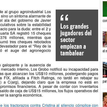
 al grupo agroindustrial Los
 sino un síntoma alarmante de
l ala del gobierno de Javier
com
eculativos sobre la estabilidad
Los grandes
acio para la duda: entre el 2 y
jugadores del
uaria SA registró 15 cheques
376 millones, mientras que
sector
 sumó tres cheques rebotados
empiezan a
devastador para el "Rey de la
zó el auge del agronegocio
el 
tambalear
n galopante y la ausencia de
l mercado interno, Los Grobo notificó su incapacidad para
eras que alcanzan los US$10 millones, postergando pagos
 FIX, afiliada a Fitch Ratings, no tardó en rebajar su
par
arg) a C(arg), dejando claro que la empresa no está en
promisos financieros. A pesar de contar con inventarios
aldo de caja de US$15 millones, los flujos operativos del
ner la sangría económica.
s tractorazos contra Cristina al silencio cómplice con