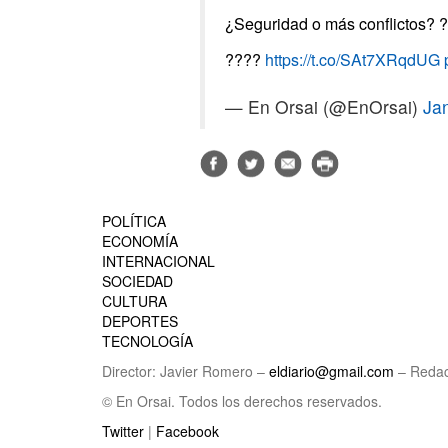
¿Seguridad o más conflictos? 
????
https://t.co/SAt7XRqdUG
— En Orsai (@EnOrsai)
Ja
POLÍTICA
ECONOMÍA
INTERNACIONAL
SOCIEDAD
CULTURA
DEPORTES
TECNOLOGÍA
Director: Javier Romero –
eldiario@gmail.com
– Redac
© En Orsai. Todos los derechos reservados.
Twitter
|
Facebook