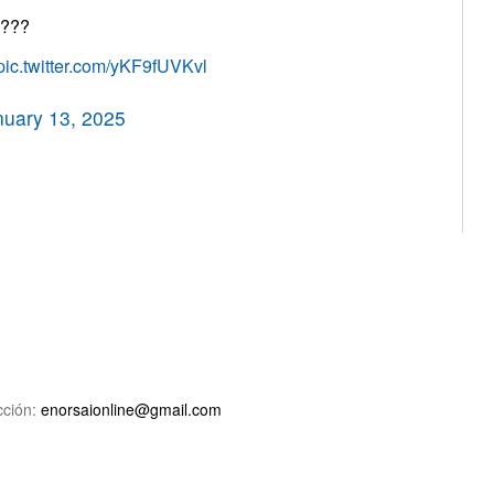
????
pic.twitter.com/yKF9fUVKvl
nuary 13, 2025
ción:
enorsaionline@gmail.com