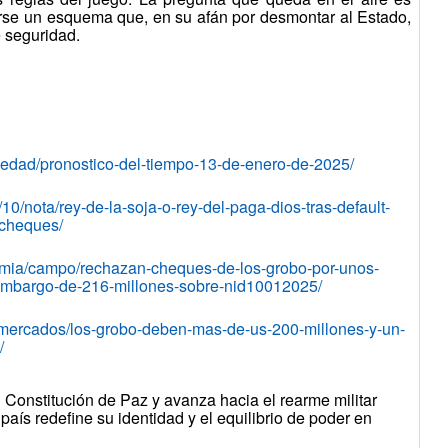
se un esquema que, en su afán por desmontar al Estado,
 seguridad.
edad/pronostico-del-tiempo-13-de-enero-de-2025/
10/nota/rey-de-la-soja-o-rey-del-paga-dios-tras-default-
-cheques/
omia/campo/rechazan-cheques-de-los-grobo-por-unos-
embargo-de-216-millones-sobre-nid10012025/
-mercados/los-grobo-deben-mas-de-us-200-millones-y-un-
/
 Constitución de Paz y avanza hacia el rearme militar
país redefine su identidad y el equilibrio de poder en