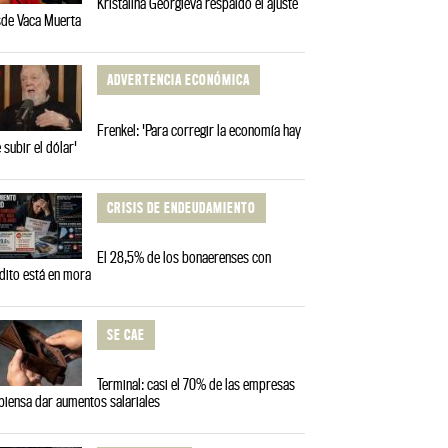
Kristalina Georgieva respaldó el ajuste
de Vaca Muerta
ADVERTENCIA ECONÓMICA
Frenkel: 'Para corregir la economía hay
 subir el dólar'
CRISIS DE ENDEUDAMIENTO
El 28,5% de los bonaerenses con
dito está en mora
SE CAE
Terminal: casi el 70% de las empresas
piensa dar aumentos salariales