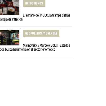
DATOS DUROS
El engaño del INDEC: la trampa detrás
la baja de inflación
GEOPOLITICA Y ENERGIA
Malinovsky y Marcelo Colusi: Estados
dos busca hegemonía en el sector energético