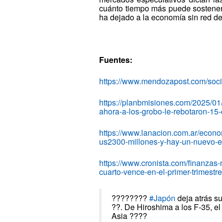
cuánto tiempo más puede sostener
ha dejado a la economía sin red de
Fuentes:
https://www.mendozapost.com/soci
https://planbmisiones.com/2025/01/
ahora-a-los-grobo-le-rebotaron-15
https://www.lanacion.com.ar/econ
us2300-millones-y-hay-un-nuevo-
https://www.cronista.com/finanzas
cuarto-vence-en-el-primer-trimestre
????????
#Japón
deja atrás su
??. De Hiroshima a los F-35, el 
Asia ????