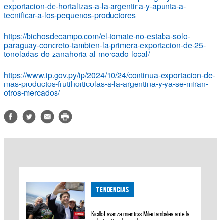
exportacion-de-hortalizas-a-la-argentina-y-apunta-a-
tecnificar-a-los-pequenos-productore
s
https://bichosdecampo.com/el-tomate-no-estaba-solo-
paraguay-concreto-tambien-la-primera-exportacion-de-25-
toneladas-de-zanahoria-al-mercado-local/
https://www.ip.gov.py/ip/2024/10/24/continua-exportacion-de-
mas-productos-frutihorticolas-a-la-argentina-y-ya-se-miran-
otros-mercados/
TENDENCIAS
Kicillof avanza mientras Milei tambalea ante la