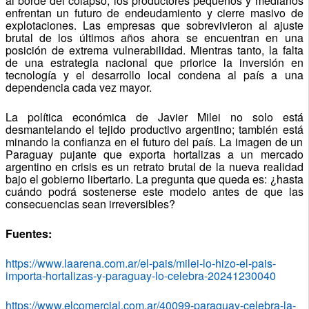
al borde del colapso, los productores pequeños y medianos
enfrentan un futuro de endeudamiento y cierre masivo de
explotaciones. Las empresas que sobrevivieron al ajuste
brutal de los últimos años ahora se encuentran en una
posición de extrema vulnerabilidad. Mientras tanto, la falta
de una estrategia nacional que priorice la inversión en
tecnología y el desarrollo local condena al país a una
dependencia cada vez mayor.
La política económica de Javier Milei no solo está
desmantelando el tejido productivo argentino; también está
minando la confianza en el futuro del país. La imagen de un
Paraguay pujante que exporta hortalizas a un mercado
argentino en crisis es un retrato brutal de la nueva realidad
bajo el gobierno libertario. La pregunta que queda es: ¿hasta
cuándo podrá sostenerse este modelo antes de que las
consecuencias sean irreversibles?
Fuentes:
https://www.laarena.com.ar/el-pais/milei-lo-hizo-el-pais-
importa-hortalizas-y-paraguay-lo-celebra-20241230040
https://www.elcomercial.com.ar/40099-paraguay-celebra-la-