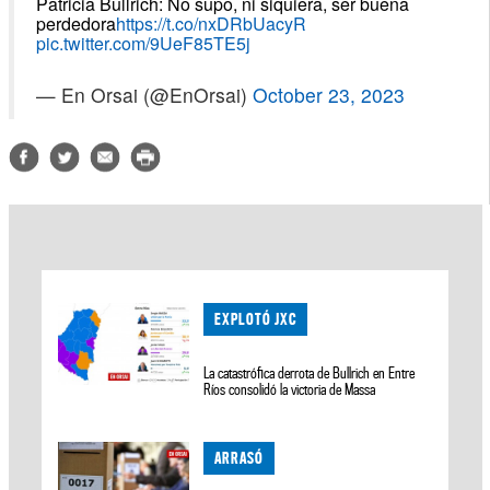
Patricia Bullrich: No supo, ni siquiera, ser buena
perdedora
https://t.co/nxDRbUacyR
pic.twitter.com/9UeF85TE5j
— En Orsai (@EnOrsai)
October 23, 2023
EXPLOTÓ JXC
La catastrófica derrota de Bullrich en Entre
Ríos consolidó la victoria de Massa
ARRASÓ