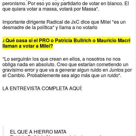
peronismo. Por eso yo soy partidario de votar en blanco. El
que quiera votar a massa, votará por Massa".
Importante dirigente Radical de JxC dice que Milei "es un
desmadre de la política" y llama a no votarlo
¿Qué pasa si el PRO o Patricia Bullrich o Mauricio Macri
llaman a votar a Milei?
"Lo serguirán los que crean en ellos, a nosotros no nos
obliga nada en absoluto. Creo que estarían cometiendo un
gravísimo error y que va a generar algun ruido en Juntos por
el Cambio. Probablemente sea algo más que un ruido".
LA ENTREVISTA COMPLETA AQUÍ:
EL QUE A HIERRO MATA