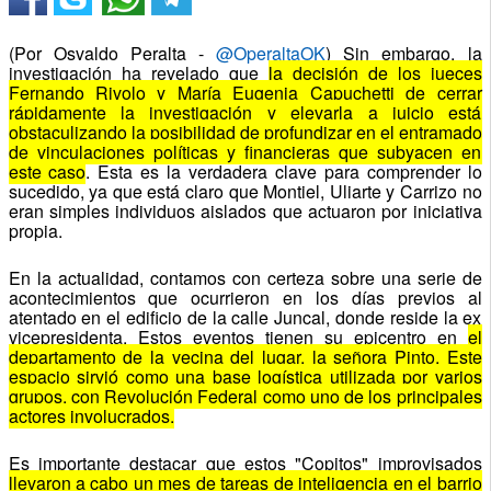
(Por Osvaldo Peralta -
@OperaltaOK
) Sin embargo, la
investigación ha revelado que
la decisión de los jueces
Fernando Rivolo y María Eugenia Capuchetti de cerrar
rápidamente la investigación y elevarla a juicio está
obstaculizando la posibilidad de profundizar en el entramado
de vinculaciones políticas y financieras que subyacen en
este caso
. Esta es la verdadera clave para comprender lo
sucedido, ya que está claro que Montiel, Uliarte y Carrizo no
eran simples individuos aislados que actuaron por iniciativa
propia.
En la actualidad, contamos con certeza sobre una serie de
acontecimientos que ocurrieron en los días previos al
atentado en el edificio de la calle Juncal, donde reside la ex
vicepresidenta. Estos eventos tienen su epicentro en
el
departamento de la vecina del lugar, la señora Pinto
.
Este
espacio sirvió como una base logística utilizada por varios
grupos, con Revolución Federal como uno de los principales
actores involucrados.
Es importante destacar que estos "Copitos" improvisados
llevaron a cabo un mes de tareas de inteligencia en el barrio