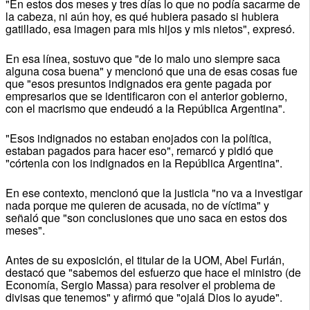
"En estos dos meses y tres días lo que no podía sacarme de
la cabeza, ni aún hoy, es qué hubiera pasado si hubiera
gatillado, esa imagen para mis hijos y mis nietos", expresó.
En esa línea, sostuvo que "de lo malo uno siempre saca
alguna cosa buena" y mencionó que una de esas cosas fue
que "esos presuntos indignados era gente pagada por
empresarios que se identificaron con el anterior gobierno,
con el macrismo que endeudó a la República Argentina".
"Esos indignados no estaban enojados con la política,
estaban pagados para hacer eso", remarcó y pidió que
"córtenla con los indignados en la República Argentina".
En ese contexto, mencionó que la justicia "no va a investigar
nada porque me quieren de acusada, no de víctima" y
señaló que "son conclusiones que uno saca en estos dos
meses".
Antes de su exposición, el titular de la UOM, Abel Furlán,
destacó que "sabemos del esfuerzo que hace el ministro (de
Economía, Sergio Massa) para resolver el problema de
divisas que tenemos" y afirmó que "ojalá Dios lo ayude".