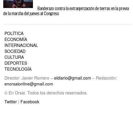
Banderazo contra la extranjerización de tierras en la previa
de la marcha del jueves al Congreso
POLÍTICA
ECONOMÍA
INTERNACIONAL
SOCIEDAD
CULTURA
DEPORTES
TECNOLOGÍA
Director: Javier Romero –
eldiario@gmail.com
– Redacción:
enorsaionline@gmail.com
© En Orsai. Todos los derechos reservados.
Twitter
|
Facebook