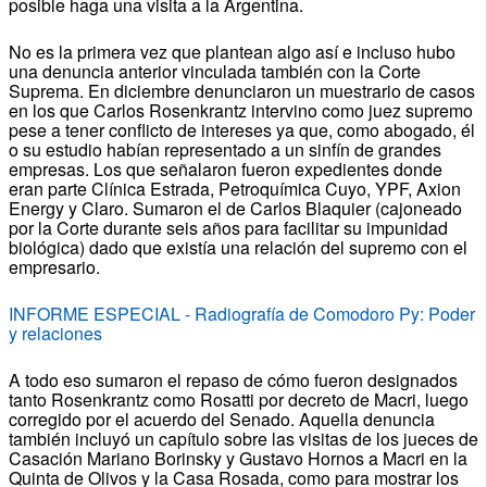
posible haga una visita a la Argentina.
No es la primera vez que plantean algo así e incluso hubo
una denuncia anterior vinculada también con la Corte
Suprema. En diciembre denunciaron un muestrario de casos
en los que Carlos Rosenkrantz intervino como juez supremo
pese a tener conflicto de intereses ya que, como abogado, él
o su estudio habían representado a un sinfín de grandes
empresas. Los que señalaron fueron expedientes donde
eran parte Clínica Estrada, Petroquímica Cuyo, YPF, Axion
Energy y Claro. Sumaron el de Carlos Blaquier (cajoneado
por la Corte durante seis años para facilitar su impunidad
biológica) dado que existía una relación del supremo con el
empresario.
INFORME ESPECIAL - Radiografía de Comodoro Py: Poder
y relaciones
A todo eso sumaron el repaso de cómo fueron designados
tanto Rosenkrantz como Rosatti por decreto de Macri, luego
corregido por el acuerdo del Senado. Aquella denuncia
también incluyó un capítulo sobre las visitas de los jueces de
Casación Mariano Borinsky y Gustavo Hornos a Macri en la
Quinta de Olivos y la Casa Rosada, como para mostrar los