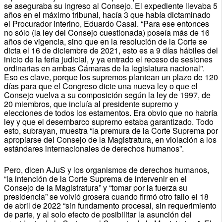
se aseguraba su ingreso al Consejo. El expediente llevaba 5
años en el máximo tribunal, hacía 3 que había dictaminado
el Procurador interino, Eduardo Casal. “Para ese entonces
no sólo (la ley del Consejo cuestionada) poseía más de 16
años de vigencia, sino que en la resolución de la Corte se
dicta el 16 de diciembre de 2021, esto es a 9 días hábiles del
inicio de la feria judicial, y ya entrado el receso de sesiones
ordinarias en ambas Cámaras de la legislatura nacional”.
Eso es clave, porque los supremos plantean un plazo de 120
días para que el Congreso dicte una nueva ley o que el
Consejo vuelva a su composición según la ley de 1997, de
20 miembros, que incluía al presidente supremo y
elecciones de todos los estamentos. Era obvio que no habría
ley y que el desembarco supremo estaba garantizado. Todo
esto, subrayan, muestra “la premura de la Corte Suprema por
apropiarse del Consejo de la Magistratura, en violación a los
estándares internacionales de derechos humanos”.
Pero, dicen AJuS y los organismos de derechos humanos,
“la intención de la Corte Suprema de intervenir en el
Consejo de la Magistratura” y “tomar por la fuerza su
presidencia” se volvió grosera cuando firmó otro fallo el 18
de abril de 2022 “sin fundamento procesal, sin requerimiento
de parte, y al solo efecto de posibilitar la asunción del