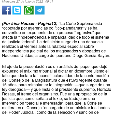
Miercoles 27 de julio de 2022 | 09:41
(Por Irina Hauser - Página12) "
La Corte Suprema está
“cooptada por injerencias político-partidarias” y se ha
convertido en exponente de un proceso “regresivo” que
afecta la “independencia e imparcialidad de todo el sistema
de justicia federal”. La definición surge de una denuncia
realizada el viernes ante la relatoría especial sobre
independencia judicial de los magistrados y abogados de
Naciones Unidas, a cargo del peruano Diego García Sayán.
El eje de la presentación es un análisis del papel que dejó
expuesto el máximo tribunal al dictar en diciembre último el
fallo que declaró la inconstitucionalidad de la conformación
del Consejo de la Magistratura que estuvo vigente durante
16 años, para reimplantar la integración —que surge de una
ley derogada— y que instaló al presidente supremo, Horacio
Rosatti, al frente del organismo. Fue una apropiación de la
justicia que, como señala el texto, se tradujo en una
intervención “parcial e interesada”, para que la Corte se
metiera en el Consejo “encargado de administrar los fondos
del Poder Judicial, como de la selección y sanción de