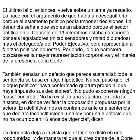
El último fallo, entonces, vuelve sobre un tema ya resuelto.
Lo hace con el argumento de que había un desequilibrio
porque el estamento político podía imponer decisiones. La
denuncia señala que eso es un absurdo porque el sector
político en el Consejo de 13 miembros estaba compuesto
por seis legisladores (mitad senadores y mitad diputados)
más el delegado/a del Poder Ejecutivo, pero representan a
fuerzas políticas opuestas. Por ende, lo que pareciera
buscarse es la mayor representación corporativa y el interés
de la presencia de la Corte.
También señalan un defecto que parece sustancial: toda la
sentencia se basa en algo hipotético. Nunca pasó que “el
bloque político” “haya conformado quorum propio ni que
haya impuesto sus decisiones”. “No pudo exponerse ningún
“caso” concreto “No ha existido una votación, en toda la
historia, en donde verificar la proposición propuesta por la
actora. En definitiva, nos encontramos ante una sentencia
que declara inconstitucional una ley por una hipótesis que
no ha ocurrido en 16 años de vigencia”, dicen.
La denuncia deja a la vista que el fallo se dictó en una
“oportunidad” y de manera tal que el presidente de la Corte