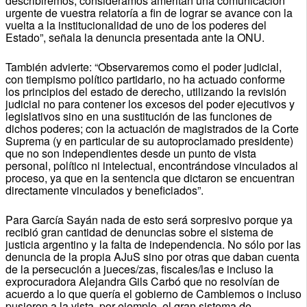
describiremos, consideramos ameritan una comunicación
urgente de vuestra relatoría a fin de lograr se avance con la
vuelta a la institucionalidad de uno de los poderes del
Estado”, señala la denuncia presentada ante la ONU.
También advierte: “Observaremos como el poder judicial,
con tiempismo político partidario, no ha actuado conforme
los principios del estado de derecho, utilizando la revisión
judicial no para contener los excesos del poder ejecutivos y
legislativos sino en una sustitución de las funciones de
dichos poderes; con la actuación de magistrados de la Corte
Suprema (y en particular de su autoproclamado presidente)
que no son independientes desde un punto de vista
personal, político ni intelectual, encontrándose vinculados al
proceso, ya que en la sentencia que dictaron se encuentran
directamente vinculados y beneficiados”.
Para García Sayán nada de esto será sorpresivo porque ya
recibió gran cantidad de denuncias sobre el sistema de
justicia argentino y la falta de independencia. No sólo por las
denuncia de la propia AJuS sino por otras que daban cuenta
de la persecución a jueces/zas, fiscales/las e incluso la
exprocuradora Alejandra Gils Carbó que no resolvían de
acuerdo a lo que quería el gobierno de Cambiemos o incluso
pusieron a la vista, por ejemplo, el gran sistema de