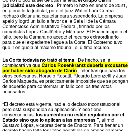
judicializó este decreto
.
Primero lo hizo en enero de 2021,
en plena feria judicial, pero el juez Walter Lara Correa
rechazó dictar una cautelar para suspenderlo.
La empresa
apeló y logró un fallo a favor de la Sala II de la Cámara
Contencioso Administrativo Federal, firmado por los
camaristas López Castiñeira y Márquez.
El Enacom apeló el
fallo, pero la Cámara no aceptó el recurso extraordinario
para que el expediente llegue a la Corte.
El Gobierno tuvo
que ir en queja al máximo tribunal, el último recurso.
La Corte todavía no trató el tema
.
De hecho, se le
complicará ya que
Carlos Rosenkrantz debería excusarse
por haber sido abogado de Clarín
, mientras que para los
otros cortesanos, Horacio Rosatti, Ricardo Lorenzetti y Juan
Carlos Maqueda, es prácticamente imposible que se pongan
de acuerdo para conformar un fallo con los tres votos
necesarios.
“El decreto está vigente, nadie lo declaró inconstitucional,
pero está suspendida su aplicación.
Y eso tiene
consecuencias:
los aumentos no están regulados por el
Estado sino que lo aplican a las empresas ”,
afirmó
Gustavo López, vicepresidente de Enacom.
Para frenar un
decreto hacen falta los votos negativos de ambas cámaras