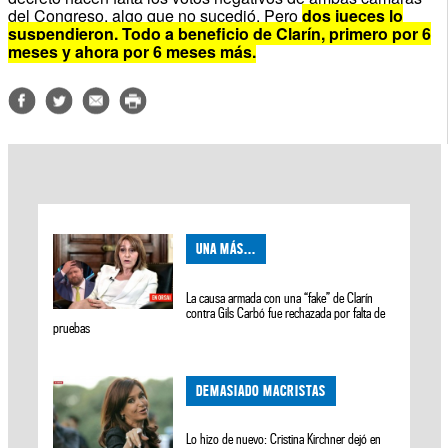
del Congreso, algo que no sucedió.
Pero
dos jueces lo
suspendieron.
Todo a beneficio de Clarín, primero por 6
meses y ahora por 6 meses más.
UNA MÁS...
La causa armada con una “fake” de Clarín
contra Gils Carbó fue rechazada por falta de
pruebas
DEMASIADO MACRISTAS
Lo hizo de nuevo: Cristina Kirchner dejó en