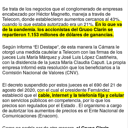
Se trata de los negocios que el conglomerado de empresas
encabezado por Héctor Magnetto, maneja a través de
Telecom, donde establecieron aumentos cercanos al 43%,
cuando lo que estaba autorizado era un 21%.
En lo que va
de la pandemia, los accionistas del Grupo Clarín se
repartieron 1.153 millones de dólares de ganancias.
Según informa “El Destape”, de esta manera la Cámara le
otorgó una medida cautelar a Telecom con las firmas de los
jueces Luis María Márquez y José Luis López Castiñeira,
con la disidencia de la jueza María Claudia Caputi.
La propia
empresa informó esta resolución que los beneficiarios a la
Comisión Nacional de Valores (CNV).
El decreto suspendido por estos jueces es el 690 del 21 de
agosto del 2020, con el cual el presidente Fernández
estableció que el
cable, internet y la telefonía fija y celular
son servicios públicos en competencia, por lo que los
precios son regulados por el Estado .
El organismo a cargo
de autorizar los aumentos de precios es el Ente Nacional de
Comunicaciones (Enacom).
Como no podría ser de otra manera,
el Grupo Clarín