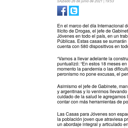
SÃ¡bado 26 de junio de 2021 | 19:53
En el marco del día Internacional d
Ilícito de Drogas, el jefe de Gabi
Jóvenes en todo el país, en un tr
Públicas. Estas casas se sumarán 
cuenta con 580 dispositivos en todo
“Vamos a llevar adelante la constr
puntualizó: “En estos 18 meses en
momento la pandemia o las dificul
peronismo no pone excusas, el per
Asimismo el jefe de Gabinete, man
y argentinas y lo venimos llevando 
cuidado de la salud le agregamos 
contar con más herramientas de polí
Las Casas para Jóvenes son espaci
la población joven que atraviesa 
un abordaje integral y articulado en