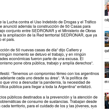
cul
e la Lucha contra el Uso Indebido de Drogas y el Tráfico
nete anunció además la construcción de 50 Casas para
abajo conjunto entre SEDRONAR y el Ministerio de Obras
a la ampliación de la Red territorial SEDRONAR, que ya
 el país.
ucción de 50 nuevas casas de día” dijo Cafiero y
qué
 ningún momento se detuvo el trabajo, y en ningún
tades económicas fueron parte de una excusa. El
onismo pone obra pública, trabajo y amplía derechos”.
ifestó: “Tenemos un compromiso férreo con los argentinos
adelante cada uno desde su área”. “A la política de
lo que vino a desnudar la pandemia, la necesidad de
en 
tica pública para llegar a toda la Argentina” enfatizó.
os públicos destinados a la prevención y la atención de
problemáticas de consumo de sustancias. Trabajan desde
 cada territorio, para el cuidado de los y las jóvenes, sus