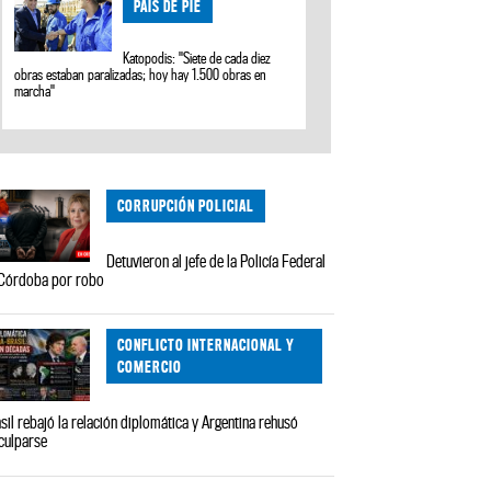
PAÍS DE PIE
Katopodis: "Siete de cada diez
obras estaban paralizadas; hoy hay 1.500 obras en
marcha"
CORRUPCIÓN POLICIAL
Detuvieron al jefe de la Policía Federal
Córdoba por robo
CONFLICTO INTERNACIONAL Y
COMERCIO
sil rebajó la relación diplomática y Argentina rehusó
culparse