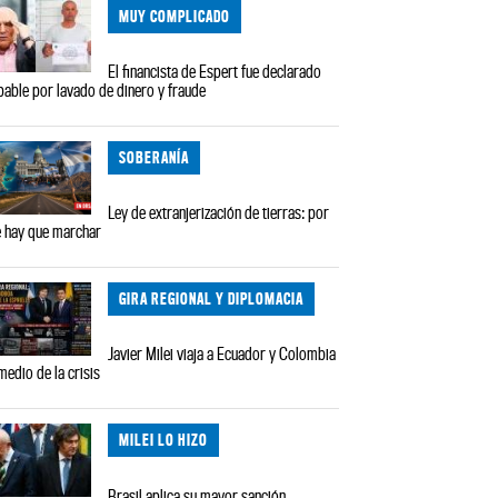
MUY COMPLICADO
El financista de Espert fue declarado
pable por lavado de dinero y fraude
SOBERANÍA
Ley de extranjerización de tierras: por
 hay que marchar
GIRA REGIONAL Y DIPLOMACIA
Javier Milei viaja a Ecuador y Colombia
medio de la crisis
MILEI LO HIZO
Brasil aplica su mayor sanción