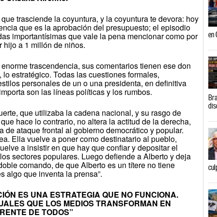
 que trasciende la coyuntura, y la coyuntura te devora: hoy
ncia que es la aprobación del presupuesto; el episodio
en 
das importantísimas que vale la pena mencionar como por
 hijo a 1 millón de niños.
de enorme trascendencia, sus comentarios tienen ese don
, lo estratégico. Todas las cuestiones formales,
estilos personales de un o una presidenta, en definitiva
importa son las líneas políticas y los rumbos.
Bra
dis
fuerte, que utilizaba la cadena nacional, y su rasgo de
 que hace lo contrario, no altera la actitud de la derecha,
a de ataque frontal al gobierno democrático y popular.
ea. Ella vuelve a poner como destinatario al pueblo,
uelve a insistir en que hay que confiar y depositar el
 los sectores populares. Luego defiende a Alberto y deja
doble comando, de que Alberto es un títere no tiene
cul
es algo que inventa la prensa”.
CIÓN ES UNA ESTRATEGIA QUE NO FUNCIONA.
TUALES QUE LOS MEDIOS TRANSFORMAN EN
 FRENTE DE TODOS”