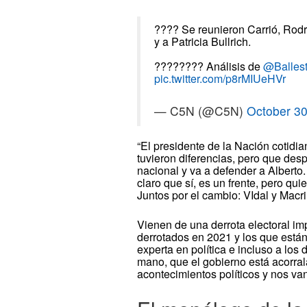
???? Se reunieron Carrió, Rodrí
y a Patricia Bullrich.
???????? Análisis de
@Balles
pic.twitter.com/p8rMIUeHVr
— C5N (@C5N)
October 30
“El presidente de la Nación cotidi
tuvieron diferencias, pero que des
nacional y va a defender a Alberto
claro que sí, es un frente, pero qui
Juntos por el cambio: VIdal y Macri
Vienen de una derrota electoral imp
derrotados en 2021 y los que están
experta en política e incluso a los 
mano, que el gobierno está acorral
acontecimientos políticos y nos van 