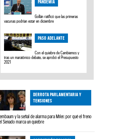
PANDEMIA
Gollán ratificó que las primeras
vacunas podrían estar en diciembre
PASO ADELANTE
Con el quiebre de Cambiemos y
tras un maratónico debate, se aprobó el Presupuesto
2021
DERROTA PARLAMENTARIA Y
TENSIONES
embaum y la señal de alarma para Milei: por qué el freno
el Senado marca un quiebre