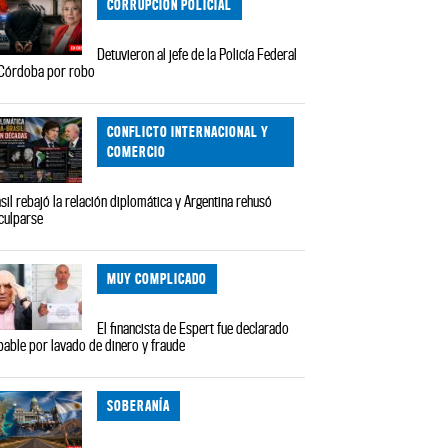
CORRUPCIÓN POLICIAL
Detuvieron al jefe de la Policía Federal
Córdoba por robo
CONFLICTO INTERNACIONAL Y
COMERCIO
sil rebajó la relación diplomática y Argentina rehusó
culparse
MUY COMPLICADO
El financista de Espert fue declarado
pable por lavado de dinero y fraude
SOBERANÍA