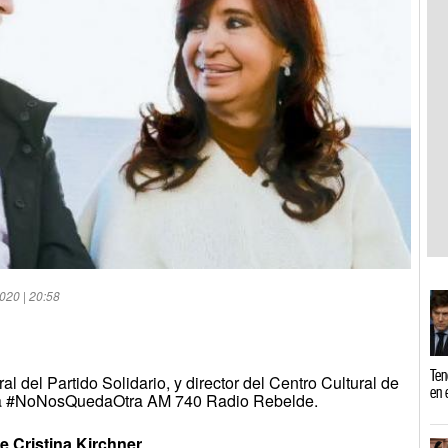
020 | 20:58
Ten
l del Partido Solidario, y director del Centro Cultural de
en 
para #NoNosQuedaOtra AM 740 Radio Rebelde.
e Cristina Kirchner