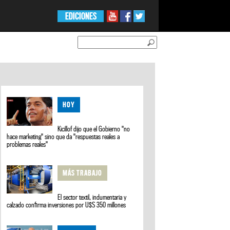
EDICIONES
HOY
Kicillof dijo que el Gobierno "no
hace marketing" sino que da "respuestas reales a
problemas reales"
MÁS TRABAJO
El sector textil, indumentaria y
calzado confirma inversiones por U$S 350 millones