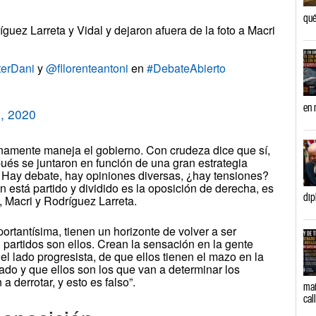
qué
guez Larreta y Vidal y dejaron afuera de la foto a Macri
terDani
y
@fllorenteantoni
en
#DebateAbierto
en 
, 2020
anamente maneja el gobierno. Con crudeza dice que sí,
pués se juntaron en función de una gran estrategia
. Hay debate, hay opiniones diversas, ¿hay tensiones?
en está partido y dividido es la oposición de derecha, es
dip
, Macri y Rodríguez Larreta.
ortantísima, tienen un horizonte de volver a ser
 partidos son ellos. Crean la sensación en la gente
del lado progresista, de que ellos tienen el mazo en la
ado y que ellos son los que van a determinar los
a derrotar, y esto es falso”.
mañ
cal