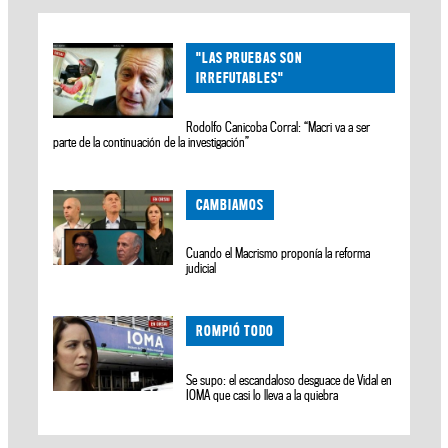
"LAS PRUEBAS SON
IRREFUTABLES"
Rodolfo Canicoba Corral: “Macri va a ser
parte de la continuación de la investigación”
CAMBIAMOS
Cuando el Macrismo proponía la reforma
judicial
ROMPIÓ TODO
Se supo: el escandaloso desguace de Vidal en
IOMA que casi lo lleva a la quiebra