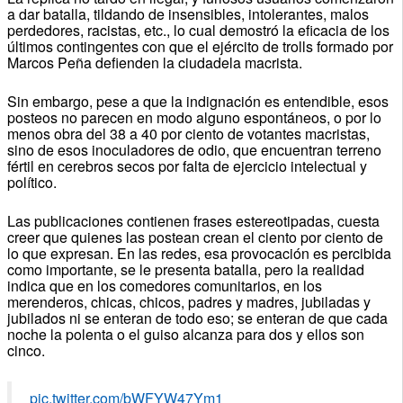
a dar batalla, tildando de insensibles, intolerantes, malos
perdedores, racistas, etc., lo cual demostró la eficacia de los
últimos contingentes con que el ejército de trolls formado por
Marcos Peña defienden la ciudadela macrista.
Sin embargo, pese a que la indignación es entendible, esos
posteos no parecen en modo alguno espontáneos, o por lo
menos obra del 38 a 40 por ciento de votantes macristas,
sino de esos inoculadores de odio, que encuentran terreno
fértil en cerebros secos por falta de ejercicio intelectual y
político.
Las publicaciones contienen frases estereotipadas, cuesta
creer que quienes las postean crean el ciento por ciento de
lo que expresan. En las redes, esa provocación es percibida
como importante, se le presenta batalla, pero la realidad
indica que en los comedores comunitarios, en los
merenderos, chicas, chicos, padres y madres, jubiladas y
jubilados ni se enteran de todo eso; se enteran de que cada
noche la polenta o el guiso alcanza para dos y ellos son
cinco.
pic.twitter.com/bWFYW47Ym1