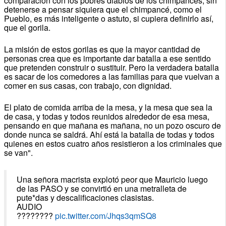
comparación con los pobres diablos de los chimpancés, sin
detenerse a pensar siquiera que el chimpancé, como el
Pueblo, es más inteligente o astuto, si cupiera definirlo así,
que el gorila.
La misión de estos gorilas es que la mayor cantidad de
personas crea que es importante dar batalla a ese sentido
que pretenden construir o sustituir. Pero la verdadera batalla
es sacar de los comedores a las familias para que vuelvan a
comer en sus casas, con trabajo, con dignidad.
El plato de comida arriba de la mesa, y la mesa que sea la
de casa, y todas y todos reunidos alrededor de esa mesa,
pensando en que mañana es mañana, no un pozo oscuro de
donde nunca se saldrá. Ahí está la batalla de todas y todos
quienes en estos cuatro años resistieron a los criminales que
se van".
Una señora macrista explotó peor que Mauricio luego
de las PASO y se convirtió en una metralleta de
pute*das y descalificaciones clasistas.
AUDIO
????????
pic.twitter.com/Jhqs3qmSQ8