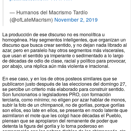
— Humanos del Macrismo Tardío
(@ofLateMacrism)
November 2, 2019
La producción de ese discurso no es monolítica u
homogénea. Hay segmentos inteligentes, que organizan un
discurso que busca crear sentido, y no dejan nada librado al
azar, pero en paralelo hay otros segmentos más viscerales,
que usan el sentido ya imperante o sedimentado a lo largo
de décadas de odio de clase, racial y político para provocar,
por abajo, una réplica aún más violenta e irracional.
En ese caso, y en los de otros posteos similares que se
publicaron justo después de las elecciones del domingo 27,
se percibe un criterio más elaborado para construir sentido.
Son funcionarios o legisladores PRO, con formación
terciaria, como mínimo; no eligen por azar hablar de monos,
subir la foto de un chimpancé, no de gorilas, porque gorilas
son ellos, eso late en ellos, se presenta en modo latente que
asimilaron el mote que les colgó hace décadas el Pueblo,
piensan que se apropiaron del remanente de poder que
detenta la figura del gorila y lo torna poderoso en