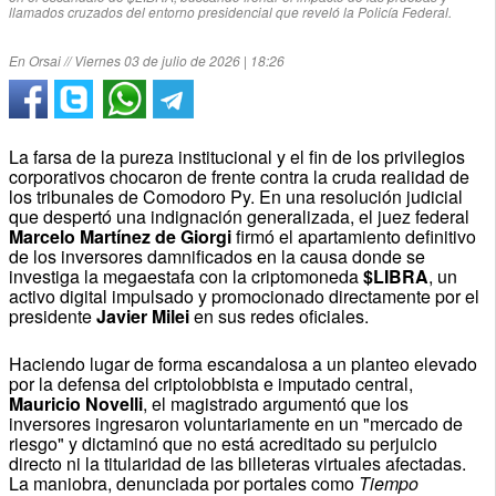
llamados cruzados del entorno presidencial que reveló la Policía Federal.
En Orsai // Viernes 03 de julio de 2026 | 18:26
La farsa de la pureza institucional y el fin de los privilegios
corporativos chocaron de frente contra la cruda realidad de
los tribunales de Comodoro Py. En una resolución judicial
que despertó una indignación generalizada, el juez federal
Marcelo Martínez de Giorgi
firmó el apartamiento definitivo
de los inversores damnificados en la causa donde se
investiga la megaestafa con la criptomoneda
$LIBRA
, un
activo digital impulsado y promocionado directamente por el
presidente
Javier Milei
en sus redes oficiales.
Haciendo lugar de forma escandalosa a un planteo elevado
por la defensa del criptolobbista e imputado central,
Mauricio Novelli
, el magistrado argumentó que los
inversores ingresaron voluntariamente en un "mercado de
riesgo" y dictaminó que no está acreditado su perjuicio
directo ni la titularidad de las billeteras virtuales afectadas.
La maniobra, denunciada por portales como
Tiempo