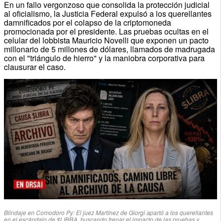
En un fallo vergonzoso que consolida la protección judicial
al oficialismo, la Justicia Federal expulsó a los querellantes
damnificados por el colapso de la criptomoneda
promocionada por el presidente. Las pruebas ocultas en el
celular del lobbista Mauricio Novelli que exponen un pacto
millonario de 5 millones de dólares, llamados de madrugada
con el "triángulo de hierro" y la maniobra corporativa para
clausurar el caso.
Blindaje en Comodoro Py: El juez Martínez de Giorgi apartó a los querellantes
en el escándalo de $LIBRA, buscando frenar el impacto de las pruebas y