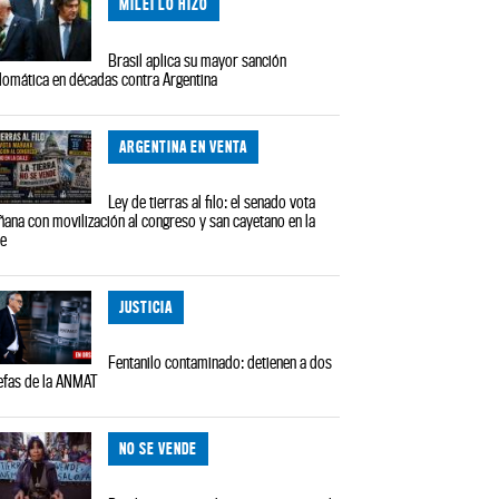
MILEI LO HIZO
Brasil aplica su mayor sanción
lomática en décadas contra Argentina
ARGENTINA EN VENTA
Ley de tierras al filo: el senado vota
ana con movilización al congreso y san cayetano en la
le
JUSTICIA
Fentanilo contaminado: detienen a dos
efas de la ANMAT
NO SE VENDE