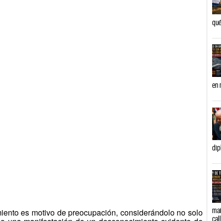
qué
en 
dip
mañ
miento es motivo de preocupación, considerándolo no solo
cal