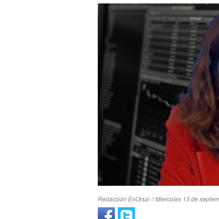
Redacción EnOrsai // Miercoles 13 de septie