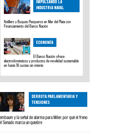
IMPULSANDO LA
INDUSTRIA NAVAL
Astillero y Buques Pesqueros en Mar del Plata con
Financiamiento del Banco Nación
ECONOMÍA
El Banco Nación ofrece
electrodomésticos y productos de movilidad sustentable
en hasta 18 cuotas sin interés
DERROTA PARLAMENTARIA Y
TENSIONES
embaum y la señal de alarma para Milei: por qué el freno
el Senado marca un quiebre