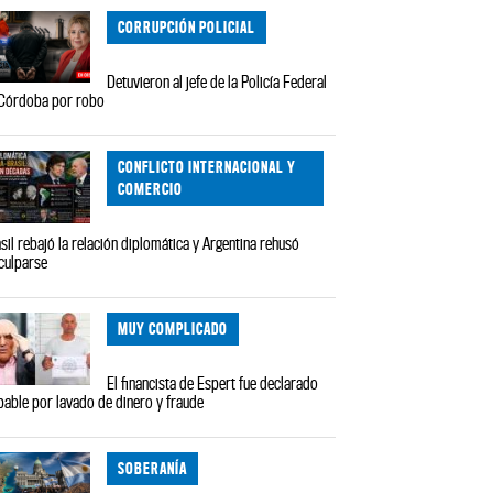
CORRUPCIÓN POLICIAL
Detuvieron al jefe de la Policía Federal
Córdoba por robo
CONFLICTO INTERNACIONAL Y
COMERCIO
sil rebajó la relación diplomática y Argentina rehusó
culparse
MUY COMPLICADO
El financista de Espert fue declarado
pable por lavado de dinero y fraude
SOBERANÍA