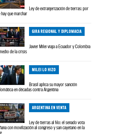
Ley de extranjerización de tierras: por
 hay que marchar
GIRA REGIONAL Y DIPLOMACIA
Javier Milei viaja a Ecuador y Colombia
medio de la crisis
MILEI LO HIZO
Brasil aplica su mayor sanción
lomática en décadas contra Argentina
ARGENTINA EN VENTA
Ley de tierras al filo: el senado vota
ana con movilización al congreso y san cayetano en la
le