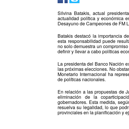
Silvina Batakis, actual presiden
actualidad política y económica 
Desayuno de Campeones de FM La
Batakis destacó la importancia d
esta responsabilidad puede result
no solo demuestra un compromiso f
definir y llevar a cabo políticas e
La presidenta del Banco Nación ex
las próximas elecciones. No obsta
Monetario Internacional ha repres
de políticas nacionales.
En relación a las propuestas de Ja
eliminación de la coparticipac
gobernadores. Esta medida, según
resuelva su legalidad, lo que podr
provinciales en la planificación y e