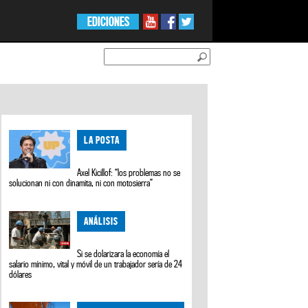
EDICIONES
LA POSTA
Axel Kicillof: “los problemas no se
solucionan ni con dinamita, ni con motosierra”
ANÁLISIS
Si se dolarizara la economía el
salario mínimo, vital y móvil de un trabajador sería de 24
dólares