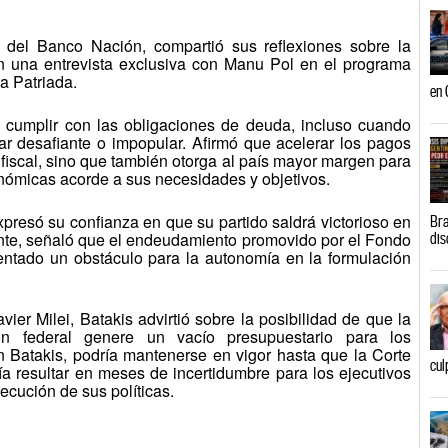
ta del Banco Nación, compartió sus reflexiones sobre la
en una entrevista exclusiva con Manu Pol en el programa
 Patriada.
en 
e cumplir con las obligaciones de deuda, incluso cuando
ar desafiante o impopular. Afirmó que acelerar los pagos
iscal, sino que también otorga al país mayor margen para
conómicas acorde a sus necesidades y objetivos.
presó su confianza en que su partido saldrá victorioso en
Bra
nte, señaló que el endeudamiento promovido por el Fondo
dis
entado un obstáculo para la autonomía en la formulación
vier Milei, Batakis advirtió sobre la posibilidad de que la
ión federal genere un vacío presupuestario para los
 Batakis, podría mantenerse en vigor hasta que la Corte
cul
ía resultar en meses de incertidumbre para los ejecutivos
jecución de sus políticas.