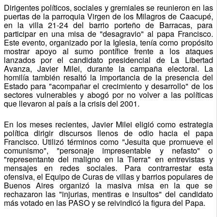
Dirigentes políticos, sociales y gremiales se reunieron en las
puertas de la parroquia Virgen de los Milagros de Caacupé,
en la villa 21-24 del barrio porteño de Barracas, para
participar en una misa de "desagravio" al papa Francisco.
Este evento, organizado por la Iglesia, tenía como propósito
mostrar apoyo al sumo pontífice frente a los ataques
lanzados por el candidato presidencial de La Libertad
Avanza, Javier Milei, durante la campaña electoral. La
homilía también resaltó la importancia de la presencia del
Estado para "acompañar el crecimiento y desarrollo" de los
sectores vulnerables y abogó por no volver a las políticas
que llevaron al país a la crisis del 2001.
En los meses recientes, Javier Milei eligió como estrategia
política dirigir discursos llenos de odio hacia el papa
Francisco. Utilizó términos como "Jesuita que promueve el
comunismo", "personaje impresentable y nefasto" o
"representante del maligno en la Tierra" en entrevistas y
mensajes en redes sociales. Para contrarrestar esta
ofensiva, el Equipo de Curas de villas y barrios populares de
Buenos Aires organizó la masiva misa en la que se
rechazaron las "injurias, mentiras e insultos" del candidato
más votado en las PASO y se reivindicó la figura del Papa.