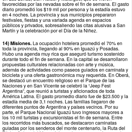
favorecidas por las nevadas sobre el fin de semana. El gasto
diario promedió los $19 mil por persona y la estadía estuvo
en 4 noches. La provincia y sus municipios prepararon
festivales, fiestas y una variada agenda en espacios
públicos y privados, sobresaliendo las citas alusivas a San
Martín y la celebración por el Día de la Niñez.
14) Misiones.
La ocupación hotelera promedió el 70% en
toda la provincia, llegando al 90% en Iguazú y Posadas.
Hubo una agenda muy rica que aseguró turismo sostenido
durante todo el fin de semana. En la capital se desarrollaron
propuestas culturales relacionadas con arte y música,
además de actividades como paseos guiados en caminata y
bicicleta y una oferta gastronómica muy requerida. En Oberá,
se destacó un encuentro religioso en el Parque de las
Naciones y en San Vicente se celebró la “Jeep Fest
Argentina”, que reunió a turistas y aficionados de toda
América Latina. El gasto promedio diario fue de $23.500 y la
estadía media de 3,1 noches. Las familias llegaron de
diferentes puntos de Argentina y países vecinos. Por su
parte, el Parque Nacional Iguazú tuvo ingresos mayores a
los 10 mil turistas y excursionistas el fin de semana. Entre
los recorridos más buscados, se destacaron caminatas
guiadas por los senderos del monte centenario, la Ruta del