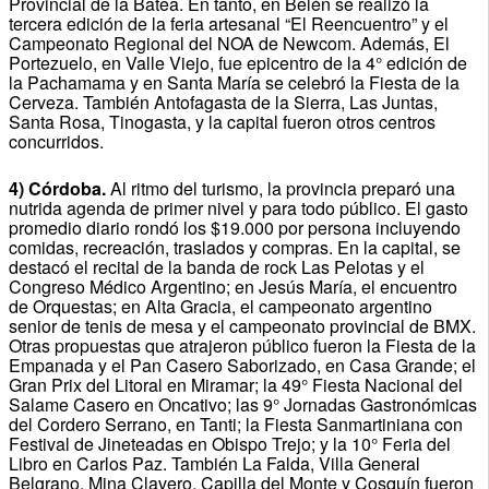
Provincial de la Batea. En tanto, en Belén se realizó la
tercera edición de la feria artesanal “El Reencuentro” y el
Campeonato Regional del NOA de Newcom. Además, El
Portezuelo, en Valle Viejo, fue epicentro de la 4° edición de
la Pachamama y en Santa María se celebró la Fiesta de la
Cerveza. También Antofagasta de la Sierra, Las Juntas,
Santa Rosa, Tinogasta, y la capital fueron otros centros
concurridos.
4) Córdoba.
Al ritmo del turismo, la provincia preparó una
nutrida agenda de primer nivel y para todo público. El gasto
promedio diario rondó los $19.000 por persona incluyendo
comidas, recreación, traslados y compras. En la capital, se
destacó el recital de la banda de rock Las Pelotas y el
Congreso Médico Argentino; en Jesús María, el encuentro
de Orquestas; en Alta Gracia, el campeonato argentino
senior de tenis de mesa y el campeonato provincial de BMX.
Otras propuestas que atrajeron público fueron la Fiesta de la
Empanada y el Pan Casero Saborizado, en Casa Grande; el
Gran Prix del Litoral en Miramar; la 49° Fiesta Nacional del
Salame Casero en Oncativo; las 9° Jornadas Gastronómicas
del Cordero Serrano, en Tanti; la Fiesta Sanmartiniana con
Festival de Jineteadas en Obispo Trejo; y la 10° Feria del
Libro en Carlos Paz. También La Falda, Villa General
Belgrano, Mina Clavero, Capilla del Monte y Cosquín fueron