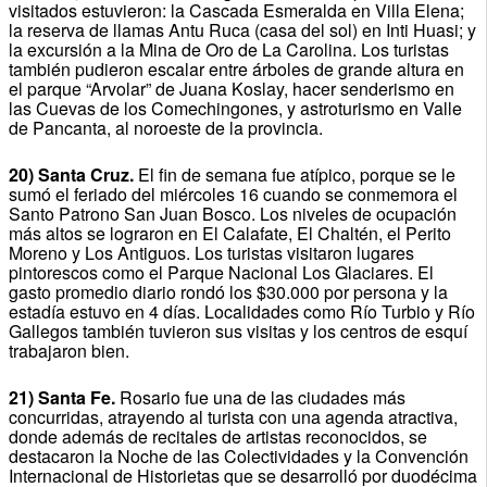
visitados estuvieron: la Cascada Esmeralda en Villa Elena;
la reserva de llamas Antu Ruca (casa del sol) en Inti Huasi; y
la excursión a la Mina de Oro de La Carolina. Los turistas
también pudieron escalar entre árboles de grande altura en
el parque “Arvolar” de Juana Koslay, hacer senderismo en
las Cuevas de los Comechingones, y astroturismo en Valle
de Pancanta, al noroeste de la provincia.
20) Santa Cruz.
El fin de semana fue atípico, porque se le
sumó el feriado del miércoles 16 cuando se conmemora el
Santo Patrono San Juan Bosco. Los niveles de ocupación
más altos se lograron en El Calafate, El Chaltén, el Perito
Moreno y Los Antiguos. Los turistas visitaron lugares
pintorescos como el Parque Nacional Los Glaciares. El
gasto promedio diario rondó los $30.000 por persona y la
estadía estuvo en 4 días. Localidades como Río Turbio y Río
Gallegos también tuvieron sus visitas y los centros de esquí
trabajaron bien.
21) Santa Fe.
Rosario fue una de las ciudades más
concurridas, atrayendo al turista con una agenda atractiva,
donde además de recitales de artistas reconocidos, se
destacaron la Noche de las Colectividades y la Convención
Internacional de Historietas que se desarrolló por duodécima