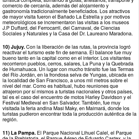
comercio de cercanía, además del alojamiento y
gastronomía tradicionalmente beneficiados. Los atractivos
de mayor visita fueron el Bañado La Estrella y por motivos
meteorológicos se incrementaron las visitas a los museos
J.P Duffard, del Ferrocarril, del Carnaval, de Ciencias
Sociales y Naturales y la Casa del Dr. Laureano Maradona.
10) Jujuy.
Con la liberación de las rutas, la provincia logró
reactivar el turismo este fin de semana. El balance fue muy
bueno tanto en la capital como en el interior. Los visitantes
recorrieron pueblos, cerros, salares, La Puna y la Quebrada
de Humahuaca. Un lugar con mucho tránsito fue las Termas
del Río Jordán, en la frondosa selva de Yungas, ubicada en
la localidad de San Francisco, a unos mil metros sobre el
nivel del mar. Como es habitual, hubo reuniones que
atrajeron por sí mismos a turistas nacionales y otros países,
tal es el caso del encuentro de motos Harley Davidson y el
Festival Medieval en San Salvador. También, fue muy
visitada la feria andina Masi Maky, en Maimará, donde los
turistas pudieron encontrar toda la producción auténtica de la
región.
11) La Pampa.
El Parque Nacional Lihuel Calel, el Parque
de la Prehistoria, el Parque Aéreo de Eduardo Castex, y la