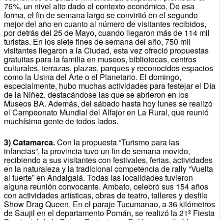
76%, un nivel alto dado el contexto económico. De esa
forma, el fin de semana largo se convirtió en el segundo
mejor del año en cuanto al número de visitantes recibidos,
por detrás del 25 de Mayo, cuando llegaron más de 114 mil
turistas. En los siete fines de semana del año, 750 mil
visitantes llegaron a la Ciudad, esta vez ofreció propuestas
gratuitas para la familia en museos, bibliotecas, centros
culturales, terrazas, plazas, parques y reconocidos espacios
como la Usina del Arte o el Planetario. El domingo,
especialmente, hubo muchas actividades para festejar el Día
de la Niñez, destacándose las que se abrieron en los
Museos BA. Además, del sábado hasta hoy lunes se realizó
el Campeonato Mundial del Alfajor en La Rural, que reunió
muchísima gente de todos lados.
3) Catamarca.
Con la propuesta “Turismo para las
infancias”, la provincia tuvo un fin de semana movido,
recibiendo a sus visitantes con festivales, ferias, actividades
en la naturaleza y la tradicional competencia de rally “Vuelta
al fuerte” en Andalgalá. Todas las localidades tuvieron
alguna reunión convocante. Ambato, celebró sus 154 años
con actividades artísticas, obras de teatro, talleres y desfile
Show Drag Queen. En el paraje Tucumanao, a 36 kilómetros
de Saujil en el departamento Pomán, se realizó la 21º Fiesta