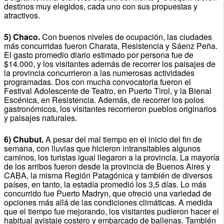
destinos muy elegidos, cada uno con sus propuestas y
atractivos.
5) Chaco.
Con buenos niveles de ocupación, las ciudades
más concurridas fueron Charata, Resistencia y Sáenz Peña.
El gasto promedio diario estimado por persona fue de
$14.000, y los visitantes además de recorrer los paisajes de
la provincia concurrieron a las numerosas actividades
programadas. Dos con mucha convocatoria fueron el
Festival Adolescente de Teatro, en Puerto Tirol, y la Bienal
Escénica, en Resistencia. Además, de recorrer los polos
gastronómicos, los visitantes recorrieron pueblos originarios
y paisajes naturales.
6) Chubut.
A pesar del mal tiempo en el inicio del fin de
semana, con lluvias que hicieron intransitables algunos
caminos, los turistas igual llegaron a la provincia. La mayoría
de los arribos fueron desde la provincia de Buenos Aires y
CABA, la misma Región Patagónica y también de diversos
países, en tanto, la estadía promedió los 3,5 días. Lo más
concurrido fue Puerto Madryn, que ofreció una variedad de
opciones más allá de las condiciones climáticas. A medida
que el tiempo fue mejorando, los visitantes pudieron hacer el
habitual avistaje costero y embarcado de ballenas. También