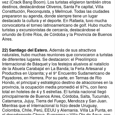
vez (Crack Bang Boom). Los turistas eligieron también otros
destinos, destacándose Oliveros, Santa Fe capital, Villa
Constitución, Reconquista, y Melincué. Todas las ciudades
prepararon su agenda, donde siempre tiene un lugar
destacado la cultura y el deporte. En Rafaela, tuvo mucha
convocatoria el torneo latinoamericano de golf. Hubo mucho
turistas y excursionistas de cercanía, destacándose el
oriundo de Entre Ríos, de Córdoba y la Provincia de Buenos
Aires.
22) Santiago del Estero.
Además de sus atractivos
naturales, hubo muchas reuniones que convocaron a turistas
de diferentes lugares. Se destacaron: el Preolímpico
Internacional de Básquet y los festejos alusivos al natalicio
de la Abuela Carabajal en La Banda; la Feria Artesanal y
Productiva en Upianita; y el 9° Encuentro Sudamericano de
Payadores, en Herrera. Por su parte, en Termas de Rio
Hondo, el principal y estratégico destino de atracciones en la
provincia, la ocupación media promedió el 97%, con lleno
total en hoteles de 4 y 5 estrellas. El turista nacional llegó
principalmente de Buenos Aires, Córdoba, Salta, Tucumán,
Catamarca, Jujuy, Tierra del Fuego, Mendoza y San Juan.
Mientras que el internacional lo hizo desde Uruguay,
Colombia, Chile, Perú, EEUU y Alemania. Villa La Punta, en
el departamento Choya, Sumampa y Villa Ojo de Agua, con