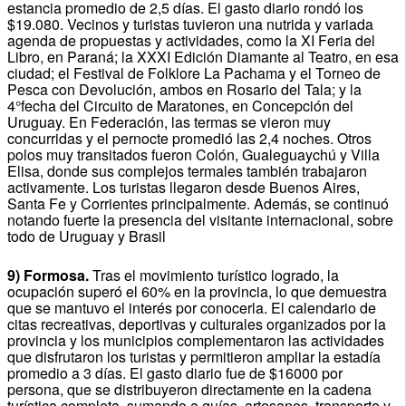
estancia promedio de 2,5 días. El gasto diario rondó los
$19.080. Vecinos y turistas tuvieron una nutrida y variada
agenda de propuestas y actividades, como la XI Feria del
Libro, en Paraná; la XXXI Edición Diamante al Teatro, en esa
ciudad; el Festival de Folklore La Pachama y el Torneo de
Pesca con Devolución, ambos en Rosario del Tala; y la
4°fecha del Circuito de Maratones, en Concepción del
Uruguay. En Federación, las termas se vieron muy
concurridas y el pernocte promedió las 2,4 noches. Otros
polos muy transitados fueron Colón, Gualeguaychú y Villa
Elisa, donde sus complejos termales también trabajaron
activamente. Los turistas llegaron desde Buenos Aires,
Santa Fe y Corrientes principalmente. Además, se continuó
notando fuerte la presencia del visitante internacional, sobre
todo de Uruguay y Brasil
9) Formosa.
Tras el movimiento turístico logrado, la
ocupación superó el 60% en la provincia, lo que demuestra
que se mantuvo el interés por conocerla. El calendario de
citas recreativas, deportivas y culturales organizados por la
provincia y los municipios complementaron las actividades
que disfrutaron los turistas y permitieron ampliar la estadía
promedio a 3 días. El gasto diario fue de $16000 por
persona, que se distribuyeron directamente en la cadena
turística completa, sumando a guías, artesanos, transporte y