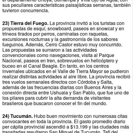
sus peculiares características paisajísticas serranas, también
tuvieron concurrencia.
23) Tierra del Fuego.
La provincia invitó a los turistas con
propuestas de esquí, snowboard, paseos en snowcat y en
trineos tirados por perros, caminatas con raquetas,
excursiones nocturnas y la gastronomía de los sabores
fueguinos. Además, Cerro Castor estuvo muy concurrido.
Las propuestas se sumaron a las actividades
convencionales como navegaciones, visita al Parque
Nacional, paseos en tren, sobrevuelos en helicóptero y
buceo en el Canal Beagle. En tanto, en los centros
invernales ubicados en el Valle de Tierra Mayor se pudieron
realizar distintas actividades al aire libre. La provincia recibió
tres vuelos semanales directos con Córdoba y Salta,
además de las frecuencias diarias con Buenos Aires y la
conexión directa entre Ushuaia y San Pablo, que fue uno de
los pilares para cubrir la alta demanda de visitantes
brasileros que buscaron conocer el fin del mundo.
24) Tucumán.
Hubo buen movimiento con numerosas citas
convocantes en toda la provincia. El gasto promedio diario
per cápita provincial ascendió a $13.199 y las ciudades más
transitadas resultaron San Miguel de Tucumán, Tafí del