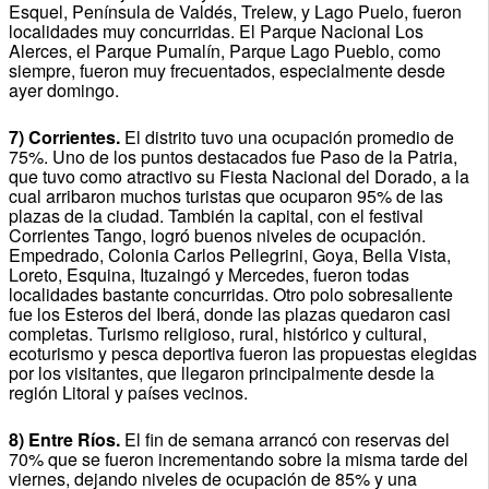
Esquel, Península de Valdés, Trelew, y Lago Puelo, fueron
localidades muy concurridas. El Parque Nacional Los
Alerces, el Parque Pumalín, Parque Lago Pueblo, como
siempre, fueron muy frecuentados, especialmente desde
ayer domingo.
7) Corrientes.
El distrito tuvo una ocupación promedio de
75%. Uno de los puntos destacados fue Paso de la Patria,
que tuvo como atractivo su Fiesta Nacional del Dorado, a la
cual arribaron muchos turistas que ocuparon 95% de las
plazas de la ciudad. También la capital, con el festival
Corrientes Tango, logró buenos niveles de ocupación.
Empedrado, Colonia Carlos Pellegrini, Goya, Bella Vista,
Loreto, Esquina, Ituzaingó y Mercedes, fueron todas
localidades bastante concurridas. Otro polo sobresaliente
fue los Esteros del Iberá, donde las plazas quedaron casi
completas. Turismo religioso, rural, histórico y cultural,
ecoturismo y pesca deportiva fueron las propuestas elegidas
por los visitantes, que llegaron principalmente desde la
región Litoral y países vecinos.
8) Entre Ríos.
El fin de semana arrancó con reservas del
70% que se fueron incrementando sobre la misma tarde del
viernes, dejando niveles de ocupación de 85% y una