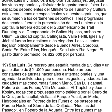
actividades invitándolos a explorar sus paisajes, degustar
los vinos regionales y disfrutar de la gastronomía típica. Los
espacios dependientes del Ministerio de Turismo y Cultura
estuvieron llenos de espectáculos y muestras gratuitas, que
se sumaron a los certámenes deportivos. Tres programas
destacados, fueron: la presentación de Les Luthiers en la
capital, la tercera edición del Sudamericano de Trail
Running, y el Campeonato de Saltos Hípicos, ambos en
Ullúm. La ciudad capital, Calingasta, Valle Fértil, Iglesia y
Jáchal fueron los destinos más elegidos. Los visitantes
llegaron principalmente desde Buenos Aires, Córdoba,
Santa Fe, Entre Ríos, Neuquén, San Luis y Río Negro. El
gasto diario promedió los $22.000 por persona.
19) San Luis.
Se registró una estadía media de 2,5 días y un
gasto diario de $21.000 por persona. Hubo arribos
constantes de turistas nacionales e internacionales, y una
agenda de actividades para diferentes gustos y edades. Las
ciudades más concurridas fueron Merlo, San Luis capital,
Potrero de Los Funes, Villa Mercedes, El Trapiche y Juana
Koslay, todas con propuestas como trekking por el Cerro de
la Cruz, en la capital; visitas al Parque Yucat, en Merlo;
Hidropedales en Potrero de los Funes o los paseos en el
Parque Nacional Sierra de las Quijadas "Huellas del
Pasado", en Potrero de la Aguada. Entre los puntos más