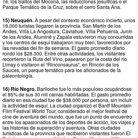
Té, los Saltos del Moconá, las reducciones jesuíticas o el
Parque Temático de la Cruz, sobre el cerro Santa Ana.
15) Neuquén.
A pesar del contexto económico incierto, unos
18.000 turistas llegaron la provincia. San Martín de los
Andes, Villa La Angostura, Caviahue, Villa Pehuenia, Junín
de los Andes, Aluminé y Zapala estuvieron muy concurridas
y los centros de esquí trabajaron muy bien, favorecidos por
las nevadas del fin de semana. El gasto promedio diario
rondó los $28.300. Entre otras actividades, los visitantes
recorrieron la Ruta del Vino, pasearon por la costa del río
Limay o visitaron el “Rinconsaurus”, en Rincón de los
Sauces, un parque temático para los aficionados de la
paleontología.
16) Río Negro.
Bariloche fue lo más populoso ocupándose
el 85% de sus 30 mil camas habilitadas. El gasto promedio
diario en esa ciudad fue de $38.000 por persona, sin incluir
la actividad de esquí. La ciudad organizó el Banff Mountain
Film Festival World Tour, considerado el mejor festival de
cine de aventura del mundo, que fue un punto de encuentro
entre los apasionados de los deportes de acción, los viajes y
las historias de superación y aventura. Otras ciudades
turísticas de la provincia que recibieron visitantes fueron El