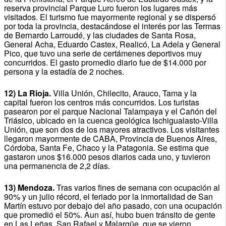
reserva provincial Parque Luro fueron los lugares más
visitados. El turismo fue mayormente regional y se dispersó
por toda la provincia, destacándose el interés por las Termas
de Bernardo Larroudé, y las ciudades de Santa Rosa,
General Acha, Eduardo Castex, Realicó, La Adela y General
Pico, que tuvo una serie de certámenes deportivos muy
concurridos. El gasto promedio diario fue de $14.000 por
persona y la estadía de 2 noches.
12) La Rioja.
Villa Unión, Chilecito, Arauco, Tama y la
capital fueron los centros más concurridos. Los turistas
pasearon por el parque Nacional Talampaya y el Cañón del
Triásico, ubicado en la cuenca geológica Ischigualasto-Villa
Unión, que son dos de los mayores atractivos. Los visitantes
llegaron mayormente de CABA, Provincia de Buenos Aires,
Córdoba, Santa Fe, Chaco y la Patagonia. Se estima que
gastaron unos $16.000 pesos diarios cada uno, y tuvieron
una permanencia de 2,2 días.
13) Mendoza.
Tras varios fines de semana con ocupación al
90% y un julio récord, el feriado por la inmortalidad de San
Martín estuvo por debajo del año pasado, con una ocupación
que promedió el 50%. Aun así, hubo buen tránsito de gente
en Las Leñas, San Rafael y Malargüe, que se vieron