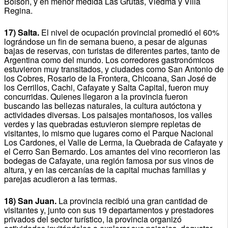
Bolsón, y en menor medida Las Grutas, Viedma y Villa
Regina.
17) Salta.
El nivel de ocupación provincial promedió el 60%
lográndose un fin de semana bueno, a pesar de algunas
bajas de reservas, con turistas de diferentes partes, tanto de
Argentina como del mundo. Los corredores gastronómicos
estuvieron muy transitados, y ciudades como San Antonio de
los Cobres, Rosario de la Frontera, Chicoana, San José de
los Cerrillos, Cachi, Cafayate y Salta Capital, fueron muy
concurridas. Quienes llegaron a la provincia fueron
buscando las bellezas naturales, la cultura autóctona y
actividades diversas. Los paisajes montañosos, los valles
verdes y las quebradas estuvieron siempre repletas de
visitantes, lo mismo que lugares como el Parque Nacional
Los Cardones, el Valle de Lerma, la Quebrada de Cafayate y
el Cerro San Bernardo. Los amantes del vino recorrieron las
bodegas de Cafayate, una región famosa por sus vinos de
altura, y en las cercanías de la capital muchas familias y
parejas acudieron a las termas.
18) San Juan.
La provincia recibió una gran cantidad de
visitantes y, junto con sus 19 departamentos y prestadores
privados del sector turístico, la provincia organizó