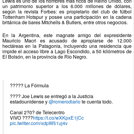
Lewis es uno de los hombres más ricos de Reino Unido, con
un patrimonio superior a los 6.000 millones de dólares,
según la revista Forbes: es propietario del club de fútbol
Tottenham Hotspur y posee una participación en la cadena
británica de bares Mitchells & Butlers, entre otros negocios.
En la Argentina, este magnate amigo del expresidente
Mauricio Macri es acusado de apropiarse de 12.000
hectáreas en la Patagonia, incluyendo una residencia que
impide el acceso libre a Lago Escondido, a 50 kilómetros de
El Bolsón, en la provincia de Río Negro.
????? La Fórmula
???? Joe Lewis se entregó a la Justicia
estadounidense y
@romerodiario
te cuenta todo.
Canal 2?0? de Telecentro
VIVO ????
https://t.co/wXKpxE1jCc
pic.twitter.com/xdpW51uj4v