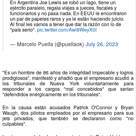
En Argentina Joe Lewis se robó un lago, tiene un
ejército paralelo, regala viajes a jueces, fiscales y
funcionarios y no pasa nada. En EEUU le encontraron
un par de papeles raros y ya le están haciendo juicio.
Al final les vamos a tener que dar la razón con lo de
"país serio".
pic.twitter.com/Awl8WeyX0I
— Marcelo Puella (@puellaok)
July 26, 2023
"Es un hombre de 86 años de integridad impecable y logros
prodigiosos", manifestó y añadió que el empresario acudió a
los tribunales de Nueva York voluntariamente para
responder a los cargos "mal concebidos" que serían
"defendidos enérgicamente en los tribunales".
En la causa están acusados Patrick O'Connor y Bryan
Waugh, dos pilotos empleados por el empresario para sus
jets privados, que también se declararon como "no
culpables".