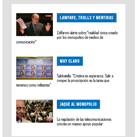
LAWFARE, TROLLS Y MENTIRAS
Zaffaroni alerta sobre "realidad única creada
por los monopolios de medios de
comunicación"
MUY CLARO
Sabbatella: “Cristina es esperanza. Salir a
romper la proscripción es la tarea que
tenemos como militantes”
JAQUE AL MONOPOLIO
La regulación de las telecomunicaciones
concita un masivo apoyo popular