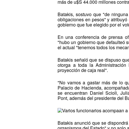
más de u$S 44.000 millones contraí
Batakis, sostuvo que "de ningun
obligaciones en pesos" y atribuyó
gobierno que fue elegido por el vot
En una conferencia de prensa of
"hubo un gobierno que defaulteó s
el actual "tenemos todos los meca
Batakis señaló que se dispuso que
otorga a toda la Administración
proyección de caja real".
"No vamos a gastar más de lo que
Palacio de Hacienda, acompañada p
se encuentran Daniel Scioli, J
Pont, además del presidente del B
Batakis anunció que se dispondrá 
organismos del Estado" y no solo a 