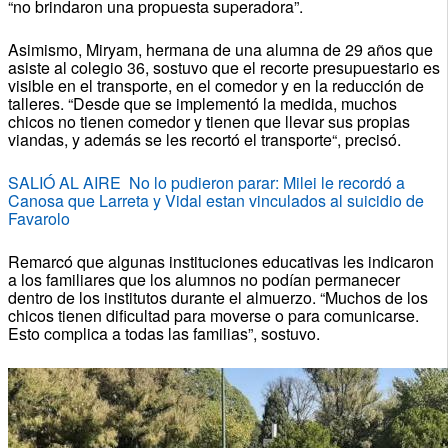
“no brindaron una propuesta superadora”.
Asimismo, Miryam, hermana de una alumna de 29 años que
asiste al colegio 36, sostuvo que el recorte presupuestario es
visible en el transporte, en el comedor y en la reducción de
talleres. “Desde que se implementó la medida, muchos
chicos no tienen comedor y tienen que llevar sus propias
viandas, y además se les recortó el transporte“, precisó.
SALIÓ AL AIRE No lo pudieron parar: Milei le recordó a
Canosa que Larreta y Vidal estan vinculados al suicidio de
Favarolo
Remarcó que algunas instituciones educativas les indicaron
a los familiares que los alumnos no podían permanecer
dentro de los institutos durante el almuerzo. “Muchos de los
chicos tienen dificultad para moverse o para comunicarse.
Esto complica a todas las familias”, sostuvo.