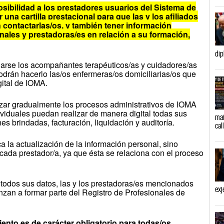
sibilidad a los prestadores usuarios del Sistema de
 una cartilla prestacional para que las y los afiliados
 contactarlas/os, y también tener información
onales y prestadoras/es en relación a su formación,
dip
arse los acompañantes terapéuticos/as y cuidadores/as
odrán hacerlo las/os enfermeras/os domiciliarias/os que
gital de IOMA.
mizar gradualmente los procesos administrativos de IOMA
ividuales puedan realizar de manera digital todas sus
mañ
es brindadas, facturación, liquidación y auditoría.
cal
 la actualización de la información personal, sino
cada prestador/a, ya que ésta se relaciona con el proceso
todos sus datos, las y los prestadoras/es mencionados
exj
an a formar parte del Registro de Profesionales de
nto es de carácter obligatorio para todas/os