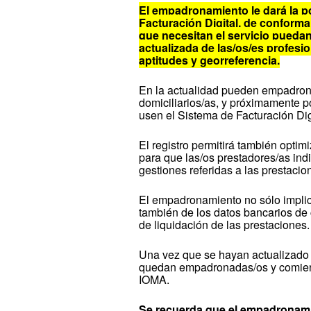
El empadronamiento le dará la po
Facturación Digital, de conformar
que necesitan el servicio puedan
actualizada de las/os/es profesi
aptitudes y georreferencia.
En la actualidad pueden empadron
domiciliarios/as, y próximamente p
usen el Sistema de Facturación Di
El registro permitirá también opti
para que las/os prestadores/as ind
gestiones referidas a las prestacion
El empadronamiento no sólo implica
también de los datos bancarios de 
de liquidación de las prestaciones.
Una vez que se hayan actualizado 
quedan empadronadas/os y comienz
IOMA.
Se recuerda que el empadronamie