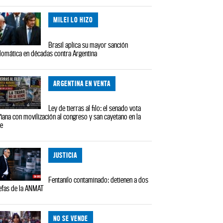
MILEI LO HIZO
Brasil aplica su mayor sanción
lomática en décadas contra Argentina
ARGENTINA EN VENTA
Ley de tierras al filo: el senado vota
ana con movilización al congreso y san cayetano en la
le
JUSTICIA
Fentanilo contaminado: detienen a dos
efas de la ANMAT
NO SE VENDE