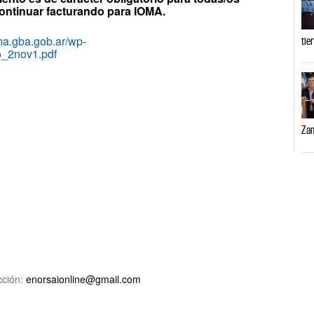
ontinuar facturando para IOMA.
ma.gba.gob.ar/wp-
tie
o_2nov1.pdf
Zam
ción:
enorsaionline@gmail.com