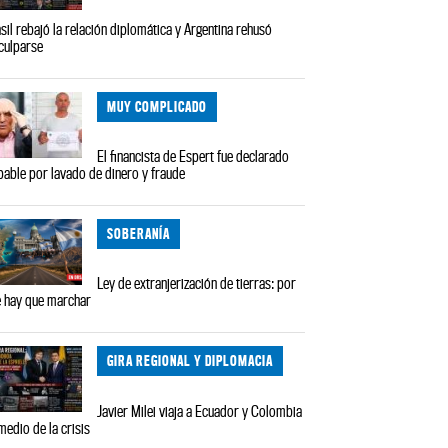
sil rebajó la relación diplomática y Argentina rehusó
culparse
MUY COMPLICADO
El financista de Espert fue declarado
pable por lavado de dinero y fraude
SOBERANÍA
Ley de extranjerización de tierras: por
 hay que marchar
GIRA REGIONAL Y DIPLOMACIA
Javier Milei viaja a Ecuador y Colombia
medio de la crisis