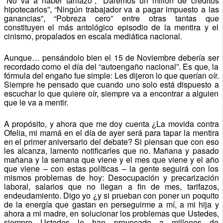
“No va a haber tarifazo”, “Daremos un millón de créditos
hipotecarios”, “Ningún trabajador va a pagar impuesto a las
ganancias”, “Pobreza cero” entre otras tantas que
constituyen el más antológico episodio de la mentira y el
cinismo, propalados en escala mediática nacional.
Aunque… pensándolo bien el 15 de Noviembre debería ser
recordado como el día del “autoengaño nacional”. Es que, la
fórmula del engaño fue simple: Les dijeron lo que querían oír.
Siempre he pensado que cuando uno solo está dispuesto a
escuchar lo que quiere oír, siempre va a encontrar a alguien
que le va a mentir.
A propósito, y ahora que me doy cuenta ¿La movida contra
Ofelia, mi mamá en el día de ayer será para tapar la mentira
en el primer aniversario del debate? Si piensan que con eso
les alcanza, lamento notificarles que no. Mañana y pasado
mañana y la semana que viene y el mes que viene y el año
que viene – con estas políticas – la gente seguirá con los
mismos problemas de hoy: Desocupación y precarización
laboral, salarios que no llegan a fin de mes, tarifazos,
endeudamiento. Digo yo ¿y si prueban con poner un poquito
de la energía que gastan en perseguirme a mí, a mi hija y
ahora a mi madre, en solucionar los problemas que Ustedes,
siempre Ustedes le han provocado a millones de