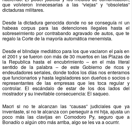
que volvieron innecesarias a las “viejas” y “obsoletas”
dictaduras militares.
Desde la dictadura genocida donde no se conseguía ni un
habeas corpus para las detenciones ilegales hasta el
sobreseimiento por contrabando agravado de autos, que te
regalo la Corte de la mayoría automática menemista.
Desde el blindaje mediático para los que vaciaron el país en
el 2001 y se fueron con más de 30 muertos en las Plazas de
la Republica hasta el encubrimiento – en el más literal
sentido de la palabra – de este Gobierno de ricos y
endeudadores seriales, donde todos los días nos enteramos
que funcionarios y hasta legisladores son dueños o socios o
representantes de las empresas que les toca regular y
controlar. El escándalo de estar de los dos lados del
mostrador y su inevitable consecuencia: El saqueo.
Macri si no te alcanzan las “causas” judiciales que ya
inventaste, si no te alcanza con perseguir a mi hija, ajusta un
poco más las clavijas en Comodoro Py, seguro que a
Bonadío o algún otro más arriba, algo se les va a ocurrir.