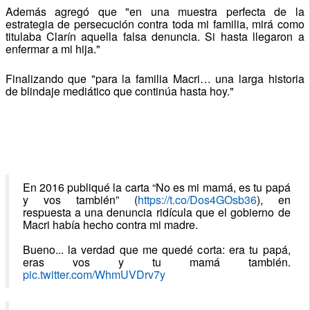
Además agregó que "en una muestra perfecta de la
estrategia de persecución contra toda mi familia, mirá como
titulaba Clarín aquella falsa denuncia. Si hasta llegaron a
enfermar a mi hija."
Finalizando que "para la familia Macri… una larga historia
de blindaje mediático que continúa hasta hoy."
En 2016 publiqué la carta “No es mi mamá, es tu papá
y vos también” (
https://t.co/Dos4GOsb36
), en
respuesta a una denuncia ridícula que el gobierno de
Macri había hecho contra mi madre.
Bueno... la verdad que me quedé corta: era tu papá,
eras vos y tu mamá también.
pic.twitter.com/WhmUVDrv7y