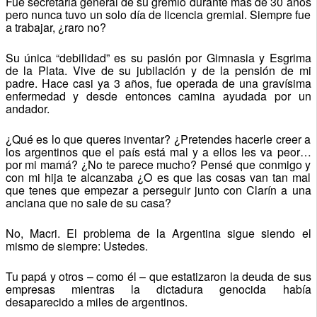
Fue secretaria general de su gremio durante más de 30 años
pero nunca tuvo un solo día de licencia gremial. Siempre fue
a trabajar, ¿raro no?
Su única “debilidad” es su pasión por Gimnasia y Esgrima
de la Plata. Vive de su jubilación y de la pensión de mi
padre. Hace casi ya 3 años, fue operada de una gravísima
enfermedad y desde entonces camina ayudada por un
andador.
¿Qué es lo que queres inventar? ¿Pretendes hacerle creer a
los argentinos que el país está mal y a ellos les va peor…
por mi mamá? ¿No te parece mucho? Pensé que conmigo y
con mi hija te alcanzaba ¿O es que las cosas van tan mal
que tenes que empezar a perseguir junto con Clarín a una
anciana que no sale de su casa?
No, Macri. El problema de la Argentina sigue siendo el
mismo de siempre: Ustedes.
Tu papá y otros – como él – que estatizaron la deuda de sus
empresas mientras la dictadura genocida había
desaparecido a miles de argentinos.