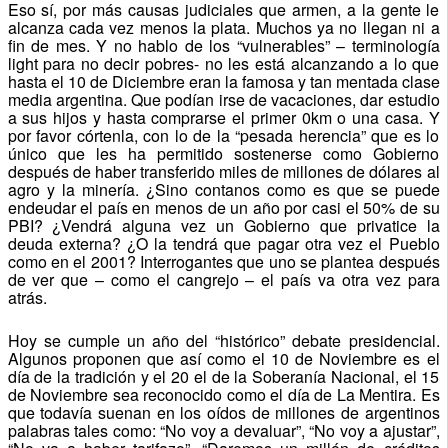
Eso sí, por más causas judiciales que armen, a la gente le
alcanza cada vez menos la plata. Muchos ya no llegan ni a
fin de mes. Y no hablo de los “vulnerables” – terminología
light para no decir pobres- no les está alcanzando a lo que
hasta el 10 de Diciembre eran la famosa y tan mentada clase
media argentina. Que podían irse de vacaciones, dar estudio
a sus hijos y hasta comprarse el primer 0km o una casa. Y
por favor córtenla, con lo de la “pesada herencia” que es lo
único que les ha permitido sostenerse como Gobierno
después de haber transferido miles de millones de dólares al
agro y la minería. ¿Sino contanos como es que se puede
endeudar el país en menos de un año por casi el 50% de su
PBI? ¿Vendrá alguna vez un Gobierno que privatice la
deuda externa? ¿O la tendrá que pagar otra vez el Pueblo
como en el 2001? Interrogantes que uno se plantea después
de ver que – como el cangrejo – el país va otra vez para
atrás.
Hoy se cumple un año del “histórico” debate presidencial.
Algunos proponen que así como el 10 de Noviembre es el
día de la tradición y el 20 el de la Soberanía Nacional, el 15
de Noviembre sea reconocido como el día de La Mentira. Es
que todavía suenan en los oídos de millones de argentinos
palabras tales como: “No voy a devaluar”, “No voy a ajustar”,