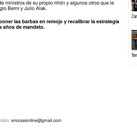
e ministros de su propio riñón y algunos otros que le
io Berni y Julio Alak.
Zam
oner las barbas en remojo y recalibrar la estrategia
os años de mandato.
Tie
ción:
enorsaionline@gmail.com