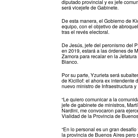
diputado provincial y ex jefe comu
será vicejefe de Gabinete.
De esta manera, el Gobierno de Kici
equipo, con el objetivo de abroque
tras el revés electoral.
De Jesús, jefe del peronismo del P
en 2019, estará a las órdenes de M
Zamora para recalar en la Jefatur
Bianco.
Por su parte, Yzurieta será subalt
de Kicillof: el ahora ex intendent
nuevo ministro de Infraestructura y
“Le quiero comunicar a la comunida
jefe de gabinete de ministros, Martí
Nardini, me convocaron para ejerce
Vialidad de la Provincia de Buenos
“En lo personal es un gran desafío
la provincia de Buenos Aires pero