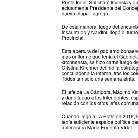
Punta Indio. Solicitaré licencia y 
actualmente Presidente del Concej
nueva etapa”, agregó.
De esta manera, luego del encumb
Insaurralde y Nardini, llegó el turn
Provincial.
Esta apertura del gobierno bonaer
más uniforme que tenía el Gabinete
kirchnerista, se hizo carne luego d
Cristina Kirchner definió la estrat
conciliador a la interna, tras los c
Todos tan solo una semana atrás.
El jefe de La Cámpora, Máximo Kir
y darle juego a los intendentes, esp
relación con los otros jefes comuna
Cuando llegó a La Plata en 2019, K
tenía suficiente espalda política p
antecesora María Eugenia Vidal.