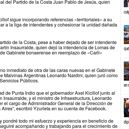
nal del Partido de la Costa Juan Pablo de Jesús, quien
cul
llof sigue incorporando referencias «territoriales» a su
lar a la liga de intendentes y cohesionar la unidad dañada
artido de la Costa, pese a haber dejado de ser intendente
artín Insaurralde, quien dejó la intendencia de Lomas de
qué
a de Gabinete bonaerense en reemplazo de «Carli»
erno inmediato de otra de las caras nuevas en el Gabinete
e de Malvinas Argentinas Leonardo Nardini, quien juró como
 Servicios Públicos.
en 
d de Punta Indio que el gobernador Axel Kicillof junto al
n Insaurralde, y el ministro de Infraestructura, Leonardo
r el cargo de Administrador General de la Dirección de
 Aires”, escribió Yzurieta en su cuenta de Facebook.
 y pondré todo mi esfuerzo y experiencia en beneficio de
dip
 seguiré acompañando y trabajando para el crecimiento de