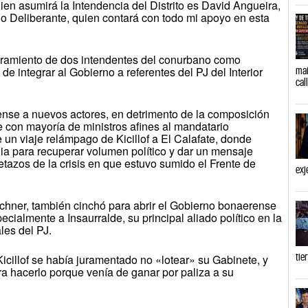
quien asumirá la Intendencia del Distrito es David Angueira,
o Deliberante, quien contará con todo mi apoyo en esta
ramiento de dos intendentes del conurbano como
o de integrar al Gobierno a referentes del PJ del Interior
mañ
cal
ense a nuevos actores, en detrimento de la composición
 con mayoría de ministros afines al mandatario
e un viaje relámpago de Kicillof a El Calafate, donde
egia para recuperar volumen político y dar un mensaje
oletazos de la crisis en que estuvo sumido el Frente de
exj
chner, también cinchó para abrir el Gobierno bonaerense
ecialmente a Insaurralde, su principal aliado político en la
les del PJ.
tie
icillof se había juramentado no «lotear» su Gabinete, y
ara hacerlo porque venía de ganar por paliza a su