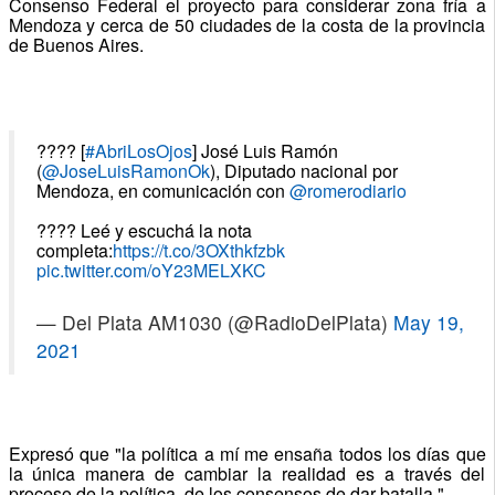
Consenso Federal el proyecto para considerar zona fría a
Mendoza y cerca de 50 ciudades de la costa de la provincia
de Buenos Aires.
???? [
#AbriLosOjos
] José Luis Ramón
(
@JoseLuisRamonOk
), Diputado nacional por
Mendoza, en comunicación con
@romerodiario
???? Leé y escuchá la nota
completa:
https://t.co/3OXthkfzbk
pic.twitter.com/oY23MELXKC
— Del Plata AM1030 (@RadioDelPlata)
May 19,
2021
Expresó que "la política a mí me ensaña todos los días que
la única manera de cambiar la realidad es a través del
proceso de la política, de los consensos de dar batalla."