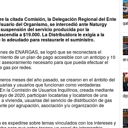
tre la citada Comisión, la Delegación Regional del Ente
qué
Usuario del Organismo, se intercedió ante Naturgy
a suspensión del servicio producida por la
endía a $19.000. La Distribuidora le exigía a la
e lo adeudado para restaurarle el suministro.
iones de ENARGAS, se logró que se reconectara el
amiento de un plan de pago accesible con un anticipo y 10
en 
 el asesoramiento necesario para que pueda efectuar el
de gas por redes.
imeros meses del año pasado, se crearon en el ámbito del
rias y usuarios que funcionan como verdaderas
En la Comisión de Usuarios Inquilinos, creada mediante
yo de 2020, participan locatarias y locatarios de una
dip
a vivienda, usuarias del servicio de distribución de gas
ante por agrupación, asociación y/u organización de
ón es expedirse sobre temas vinculados con los intereses y
oba para que estos tengan un canal de intercambio