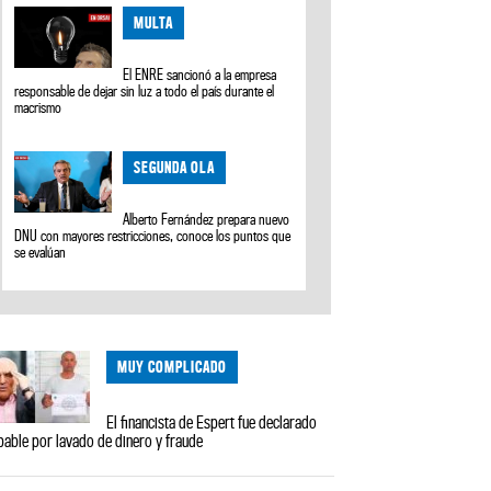
MULTA
El ENRE sancionó a la empresa
responsable de dejar sin luz a todo el país durante el
macrismo
SEGUNDA OLA
Alberto Fernández prepara nuevo
DNU con mayores restricciones, conoce los puntos que
se evalúan
MUY COMPLICADO
El financista de Espert fue declarado
pable por lavado de dinero y fraude