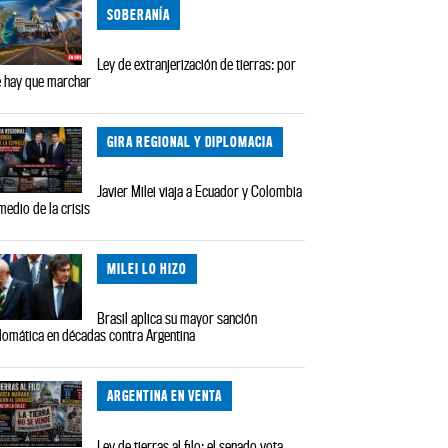
SOBERANÍA
Ley de extranjerización de tierras: por
 hay que marchar
GIRA REGIONAL Y DIPLOMACIA
Javier Milei viaja a Ecuador y Colombia
medio de la crisis
MILEI LO HIZO
Brasil aplica su mayor sanción
lomática en décadas contra Argentina
ARGENTINA EN VENTA
Ley de tierras al filo: el senado vota