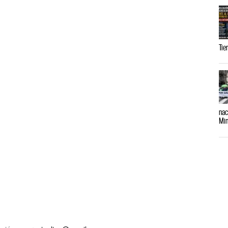
Tie
nac
Min